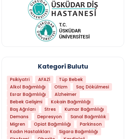
Kategori Bulutu
Psikiyatri
AFAZİ
Tüp Bebek
Alkol Bağımlılığı
Otizm
Saç Dökülmesi
Esrar Bağımlılığı
Alzheimer
Bebek Gelişimi
Kokain Bağımlılığı
Baş Ağrıları
Stres
Kumar Bağımlılığı
Hangi Yaşta Hangi Testi Yaptırmanız Gerekt
Demans
Depresyon
Sanal Bağımlılık
Migren
Opiat Bağımlılığı
Parkinson
Kadın Hastalıkları
Sigara Bağımlılığı