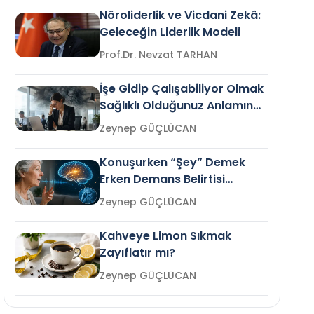
Nöroliderlik ve Vicdani Zekâ:
Geleceğin Liderlik Modeli
Prof.Dr. Nevzat TARHAN
İşe Gidip Çalışabiliyor Olmak
Sağlıklı Olduğunuz Anlamına
Gelir mi?
Zeynep GÜÇLÜCAN
Konuşurken “Şey” Demek
Erken Demans Belirtisi
Olabilir mi?
Zeynep GÜÇLÜCAN
Kahveye Limon Sıkmak
Zayıflatır mı?
Zeynep GÜÇLÜCAN