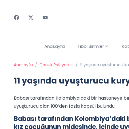
Faceebok
Twitter
Youtube
Anasayfa
Tıbbi Birimler
Kat
Anasayfa
/
Çocuk Psikiyatrisi
/
11 yaşında uyuşturucu ku
11 yaşında uyuşturucu kury
Babası tarafından Kolombiya’daki bir hastaneye bır
uyuşturucu olan 100’den fazla kapsül bulundu.
Babası tarafından Kolombiya’daki b
kız çocuğunun midesinde, içinde uy