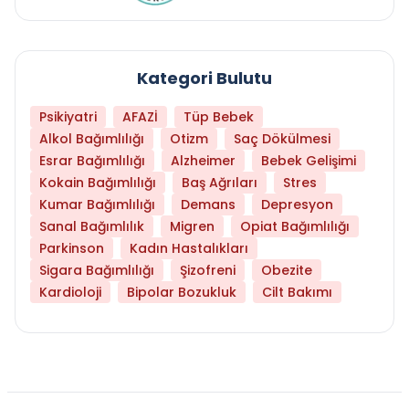
Kategori Bulutu
Psikiyatri
AFAZİ
Tüp Bebek
Alkol Bağımlılığı
Otizm
Saç Dökülmesi
Esrar Bağımlılığı
Alzheimer
Bebek Gelişimi
Kokain Bağımlılığı
Baş Ağrıları
Stres
Kumar Bağımlılığı
Demans
Depresyon
Sanal Bağımlılık
Migren
Opiat Bağımlılığı
Parkinson
Kadın Hastalıkları
Sigara Bağımlılığı
Şizofreni
Obezite
Kardioloji
Bipolar Bozukluk
Cilt Bakımı