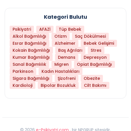
Kategori Bulutu
Psikiyatri
AFAZİ
Tüp Bebek
Alkol Bağımlılığı
Otizm
Saç Dökülmesi
Esrar Bağımlılığı
Alzheimer
Bebek Gelişimi
Kokain Bağımlılığı
Baş Ağrıları
Stres
Kumar Bağımlılığı
Demans
Depresyon
Sanal Bağımlılık
Migren
Opiat Bağımlılığı
Parkinson
Kadın Hastalıkları
Sigara Bağımlılığı
Şizofreni
Obezite
Kardioloji
Bipolar Bozukluk
Cilt Bakımı
©
2026
e-Psikiyatri.com
, bir NPGRUP sitesidir,