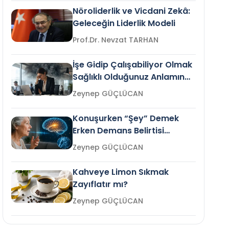
Nöroliderlik ve Vicdani Zekâ:
Geleceğin Liderlik Modeli
Prof.Dr. Nevzat TARHAN
İşe Gidip Çalışabiliyor Olmak
Sağlıklı Olduğunuz Anlamına
Gelir mi?
Zeynep GÜÇLÜCAN
Konuşurken “Şey” Demek
Erken Demans Belirtisi
Olabilir mi?
Zeynep GÜÇLÜCAN
Kahveye Limon Sıkmak
Zayıflatır mı?
Zeynep GÜÇLÜCAN