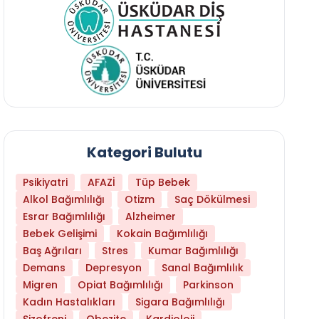
Kategori Bulutu
Psikiyatri
AFAZİ
Tüp Bebek
Alkol Bağımlılığı
Otizm
Saç Dökülmesi
Esrar Bağımlılığı
Alzheimer
Bebek Gelişimi
Kokain Bağımlılığı
Baş Ağrıları
Stres
Kumar Bağımlılığı
Hangi Yaşta Hangi Testi Yaptırmanız Gerekt
Demans
Depresyon
Sanal Bağımlılık
Migren
Opiat Bağımlılığı
Parkinson
Kadın Hastalıkları
Sigara Bağımlılığı