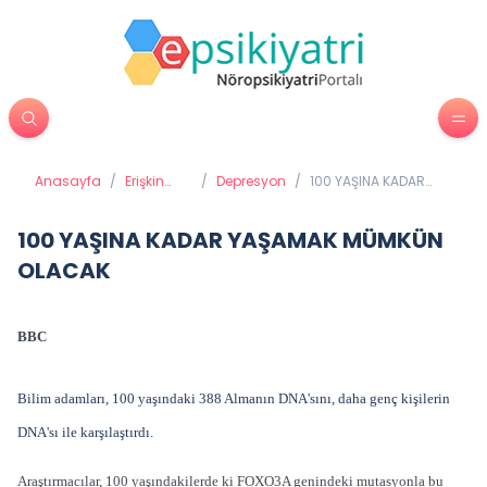
Anasayfa
/
Erişkin
/
Depresyon
/
100 YAŞINA KADAR
Psikiyatrisi
YAŞAMAK MÜMKÜN
OLACAK
100 YAŞINA KADAR YAŞAMAK MÜMKÜN
OLACAK
BBC
Bilim adamları, 100 yaşındaki 388 Almanın DNA'sını, daha genç kişilerin
DNA'sı ile karşılaştırdı.
Araştırmacılar, 100 yaşındakilerde ki FOXO3A genindeki mutasyonla bu