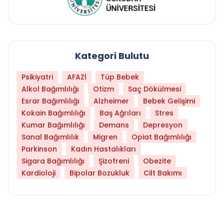
Kategori Bulutu
Psikiyatri
AFAZİ
Tüp Bebek
Alkol Bağımlılığı
Otizm
Saç Dökülmesi
Esrar Bağımlılığı
Alzheimer
Bebek Gelişimi
Kokain Bağımlılığı
Baş Ağrıları
Stres
Kumar Bağımlılığı
Demans
Depresyon
Sanal Bağımlılık
Migren
Opiat Bağımlılığı
Parkinson
Kadın Hastalıkları
Sigara Bağımlılığı
Şizofreni
Obezite
Kardioloji
Bipolar Bozukluk
Cilt Bakımı