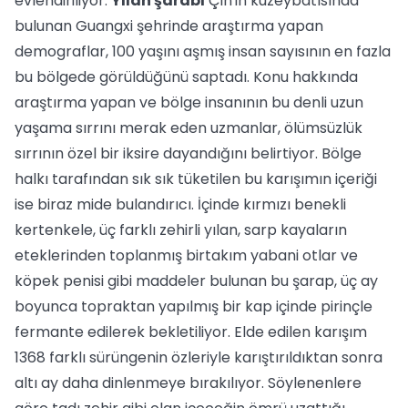
evlendiriliyor.
Yılan şarabı
Çin'in kuzeybatısında
bulunan Guangxi şehrinde araştırma yapan
demograflar, 100 yaşını aşmış insan sayısının en fazla
bu bölgede görüldüğünü saptadı. Konu hakkında
araştırma yapan ve bölge insanının bu denli uzun
yaşama sırrını merak eden uzmanlar, ölümsüzlük
sırrının özel bir iksire dayandığını belirtiyor. Bölge
halkı tarafından sık sık tüketilen bu karışımın içeriği
ise biraz mide bulandırıcı. İçinde kırmızı benekli
kertenkele, üç farklı zehirli yılan, sarp kayaların
eteklerinden toplanmış birtakım yabani otlar ve
köpek penisi gibi maddeler bulunan bu şarap, üç ay
boyunca topraktan yapılmış bir kap içinde pirinçle
fermante edilerek bekletiliyor. Elde edilen karışım
1368 farklı sürüngenin özleriyle karıştırıldıktan sonra
altı ay daha dinlenmeye bırakılıyor. Söylenenlere