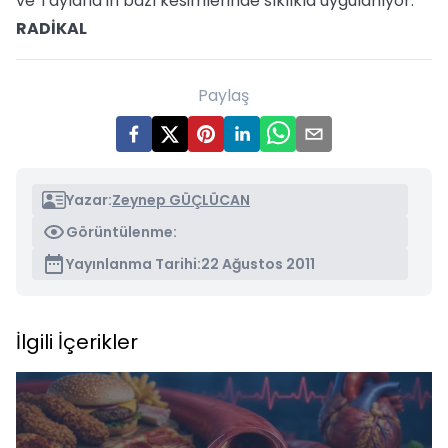
ve Tayland'ın bazı kesimlerinde sıklıkla uygulanıyor.
RADİKAL
Paylaş
Yazar:
Zeynep GÜÇLÜCAN
Görüntülenme:
Yayınlanma Tarihi:
22 Ağustos 2011
İlgili İçerikler