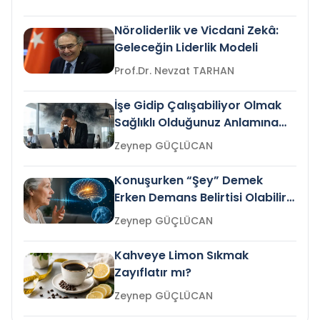
Nöroliderlik ve Vicdani Zekâ:
Geleceğin Liderlik Modeli
Prof.Dr. Nevzat TARHAN
İşe Gidip Çalışabiliyor Olmak
Sağlıklı Olduğunuz Anlamına
Gelir mi?
Zeynep GÜÇLÜCAN
Konuşurken “Şey” Demek
Erken Demans Belirtisi Olabilir
mi?
Zeynep GÜÇLÜCAN
Kahveye Limon Sıkmak
Zayıflatır mı?
Zeynep GÜÇLÜCAN