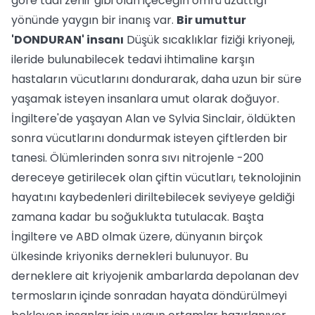
göre tadı zehir gibi olan içeceğin ömrü uzattığı
yönünde yaygın bir inanış var.
Bir umuttur
'DONDURAN' insanı
Düşük sıcaklıklar fiziği kriyoneji,
ileride bulunabilecek tedavi ihtimaline karşın
hastaların vücutlarını dondurarak, daha uzun bir süre
yaşamak isteyen insanlara umut olarak doğuyor.
İngiltere'de yaşayan Alan ve Sylvia Sinclair, öldükten
sonra vücutlarını dondurmak isteyen çiftlerden bir
tanesi. Ölümlerinden sonra sıvı nitrojenle -200
dereceye getirilecek olan çiftin vücutları, teknolojinin
hayatını kaybedenleri diriltebilecek seviyeye geldiği
zamana kadar bu soğuklukta tutulacak. Başta
İngiltere ve ABD olmak üzere, dünyanın birçok
ülkesinde kriyoniks dernekleri bulunuyor. Bu
derneklere ait kriyojenik ambarlarda depolanan dev
termosların içinde sonradan hayata döndürülmeyi