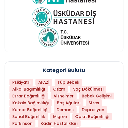
Kategori Bulutu
Psikiyatri
AFAZİ
Tüp Bebek
Alkol Bağımlılığı
Otizm
Saç Dökülmesi
Esrar Bağımlılığı
Alzheimer
Bebek Gelişimi
Kokain Bağımlılığı
Baş Ağrıları
Stres
Kumar Bağımlılığı
Demans
Depresyon
Sanal Bağımlılık
Migren
Opiat Bağımlılığı
Parkinson
Kadın Hastalıkları