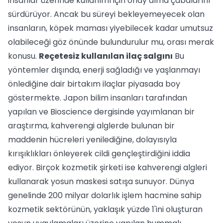
insanlar üzerinde kullanımı için onay alma çabalarını
sürdürüyor. Ancak bu süreyi bekleyemeyecek olan
insanların, köpek maması yiyebilecek kadar umutsuz
olabileceği göz önünde bulundurulur mu, orası merak
konusu.
Reçetesiz kullanılan ilaç salgını
Bu
yöntemler dışında, enerji sağladığı ve yaşlanmayı
önlediğine dair birtakım ilaçlar piyasada boy
göstermekte. Japon bilim insanları tarafından
yapılan ve Bioscience dergisinde yayımlanan bir
araştırma, kahverengi alglerde bulunan bir
maddenin hücreleri yenilediğine, dolayısıyla
kırışıklıkları önleyerek cildi gençleştirdiğini iddia
ediyor. Birçok kozmetik şirketi ise kahverengi algleri
kullanarak yosun maskesi satışa sunuyor. Dünya
genelinde 200 milyar dolarlık işlem hacmine sahip
kozmetik sektörünün, yaklaşık yüzde 1'ini oluşturan