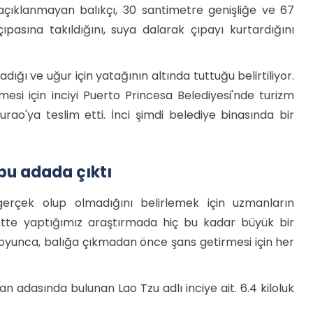
açıklanmayan balıkçı, 30 santimetre genişliğe ve 67
ıpasına takıldığını, suya dalarak çıpayı kurtardığını
dığı ve uğur için yatağının altında tuttuğu belirtiliyor.
mesi için inciyi Puerto Princesa Belediyesi'nde turizm
ao'ya teslim etti. İnci şimdi belediye binasında bir
 bu adada çıktı
erçek olup olmadığını belirlemek için uzmanların
nette yaptığımız araştırmada hiç bu kadar büyük bir
l boyunca, balığa çıkmadan önce şans getirmesi için her
n adasında bulunan Lao Tzu adlı inciye ait. 6.4 kiloluk