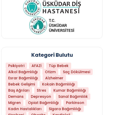
Kategori Bulutu
Psikiyatri
AFAZİ
Tüp Bebek
Alkol Bağımlılığı
Otizm
Saç Dökülmesi
Esrar Bağımlılığı
Alzheimer
Bebek Gelişimi
Kokain Bağımlılığı
Baş Ağrıları
Stres
Kumar Bağımlılığı
Daha Az Protein Tüketmek Yaşlanmayı Yava
Demans
Depresyon
Sanal Bağımlılık
Migren
Opiat Bağımlılığı
Parkinson
Kadın Hastalıkları
Sigara Bağımlılığı