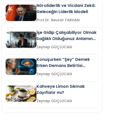
Nöroliderlik ve Vicdani Zekâ:
Geleceğin Liderlik Modeli
Prof.Dr. Nevzat TARHAN
İşe Gidip Çalışabiliyor Olmak
Sağlıklı Olduğunuz Anlamına
Gelir mi?
Zeynep GÜÇLÜCAN
Konuşurken “Şey” Demek
Erken Demans Belirtisi
Olabilir mi?
Zeynep GÜÇLÜCAN
Kahveye Limon Sıkmak
Zayıflatır mı?
Zeynep GÜÇLÜCAN