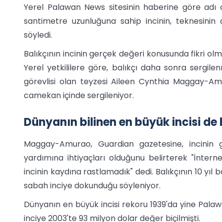
Yerel Palawan News sitesinin haberine göre adı 
santimetre uzunluğuna sahip incinin, teknesinin ç
söyledi.
Balıkçının incinin gerçek değeri konusunda fikri olma
Yerel yetkililere göre, balıkçı daha sonra sergilen
görevlisi olan teyzesi Aileen Cynthia Maggay-Amur
camekan içinde sergileniyor.
Dünyanın bilinen en büyük incisi de
Maggay-Amurao, Guardian gazetesine, incinin g
yardımına ihtiyaçları olduğunu belirterek "İnter
incinin kaydına rastlamadık" dedi. Balıkçının 10 yı
sabah inciye dokunduğu söyleniyor.
Dünyanın en büyük incisi rekoru 1939'da yine Palawa
inciye 2003'te 93 milyon dolar değer biçilmişti.