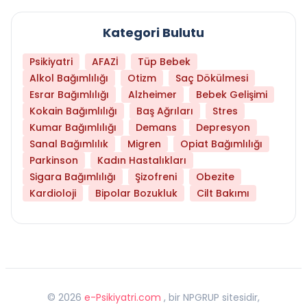
Kategori Bulutu
Psikiyatri
AFAZİ
Tüp Bebek
Alkol Bağımlılığı
Otizm
Saç Dökülmesi
Esrar Bağımlılığı
Alzheimer
Bebek Gelişimi
Kokain Bağımlılığı
Baş Ağrıları
Stres
Kumar Bağımlılığı
Demans
Depresyon
Sanal Bağımlılık
Migren
Opiat Bağımlılığı
Parkinson
Kadın Hastalıkları
Sigara Bağımlılığı
Şizofreni
Obezite
Kardioloji
Bipolar Bozukluk
Cilt Bakımı
©
2026
e-Psikiyatri.com
, bir NPGRUP sitesidir,