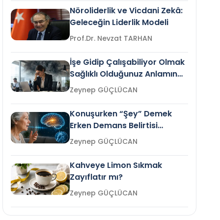
Nöroliderlik ve Vicdani Zekâ:
Geleceğin Liderlik Modeli
Prof.Dr. Nevzat TARHAN
İşe Gidip Çalışabiliyor Olmak
Sağlıklı Olduğunuz Anlamına
Gelir mi?
Zeynep GÜÇLÜCAN
Konuşurken “Şey” Demek
Erken Demans Belirtisi
Olabilir mi?
Zeynep GÜÇLÜCAN
Kahveye Limon Sıkmak
Zayıflatır mı?
Zeynep GÜÇLÜCAN