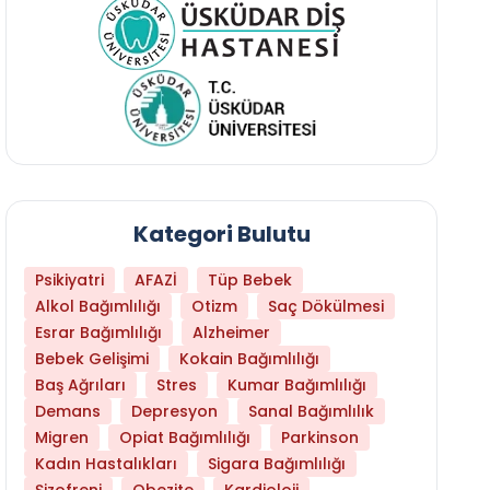
Kategori Bulutu
Psikiyatri
AFAZİ
Tüp Bebek
Alkol Bağımlılığı
Otizm
Saç Dökülmesi
Esrar Bağımlılığı
Alzheimer
Bebek Gelişimi
Kokain Bağımlılığı
Baş Ağrıları
Stres
Kumar Bağımlılığı
Daha Az Protein Tüketmek Yaşlanmayı Yava
Demans
Depresyon
Sanal Bağımlılık
Migren
Opiat Bağımlılığı
Parkinson
Kadın Hastalıkları
Sigara Bağımlılığı