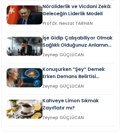
Nöroliderlik ve Vicdani Zekâ:
Geleceğin Liderlik Modeli
Prof.Dr. Nevzat TARHAN
İşe Gidip Çalışabiliyor Olmak
Sağlıklı Olduğunuz Anlamına
Gelir mi?
Zeynep GÜÇLÜCAN
Konuşurken “Şey” Demek
Erken Demans Belirtisi
Olabilir mi?
Zeynep GÜÇLÜCAN
Kahveye Limon Sıkmak
Zayıflatır mı?
Zeynep GÜÇLÜCAN