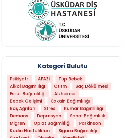
Kategori Bulutu
Psikiyatri
AFAZİ
Tüp Bebek
Alkol Bağımlılığı
Otizm
Saç Dökülmesi
Esrar Bağımlılığı
Alzheimer
Bebek Gelişimi
Kokain Bağımlılığı
Baş Ağrıları
Stres
Kumar Bağımlılığı
Hangi Yaşta Hangi Testi Yaptırmanız Gerekt
Demans
Depresyon
Sanal Bağımlılık
Migren
Opiat Bağımlılığı
Parkinson
Kadın Hastalıkları
Sigara Bağımlılığı