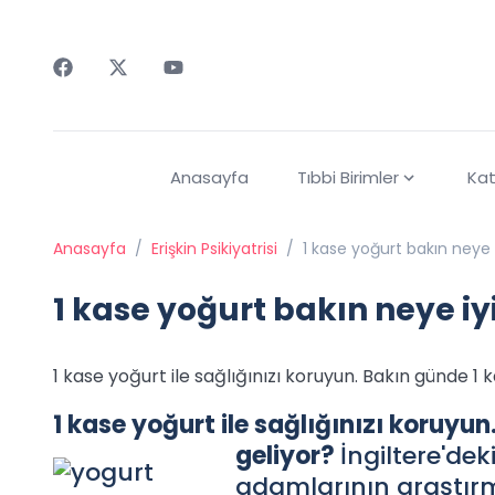
Faceebok
Twitter
Youtube
Anasayfa
Tıbbi Birimler
Kat
Anasayfa
/
Erişkin Psikiyatrisi
/
1 kase yoğurt bakın neye i
1 kase yoğurt bakın neye iyi
1 kase yoğurt ile sağlığınızı koruyun. Bakın günde 1 
1 kase yoğurt ile sağlığınızı koruyun
geliyor?
İngiltere'de
adamlarının araştırm