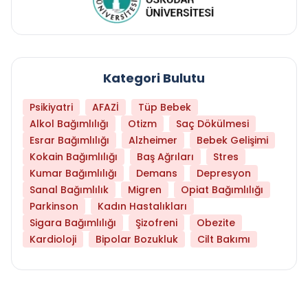
Kategori Bulutu
Psikiyatri
AFAZİ
Tüp Bebek
Alkol Bağımlılığı
Otizm
Saç Dökülmesi
Esrar Bağımlılığı
Alzheimer
Bebek Gelişimi
Kokain Bağımlılığı
Baş Ağrıları
Stres
Kumar Bağımlılığı
Demans
Depresyon
Sanal Bağımlılık
Migren
Opiat Bağımlılığı
Parkinson
Kadın Hastalıkları
Sigara Bağımlılığı
Şizofreni
Obezite
Kardioloji
Bipolar Bozukluk
Cilt Bakımı