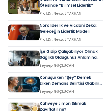
Ötesinde “Bilimsel Liderlik”
Prof.Dr. Nevzat TARHAN
Nöroliderlik ve Vicdani Zekâ:
Geleceğin Liderlik Modeli
Prof.Dr. Nevzat TARHAN
İşe Gidip Çalışabiliyor Olmak
Sağlıklı Olduğunuz Anlamına
Gelir mi?
Zeynep GÜÇLÜCAN
Konuşurken “Şey” Demek
Erken Demans Belirtisi Olabilir
mi?
Zeynep GÜÇLÜCAN
Kahveye Limon Sıkmak
Zayıflatır mı?