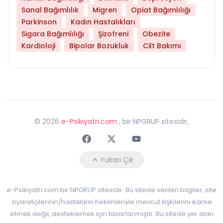
Sanal Bağımlılık
Migren
Opiat Bağımlılığı
Parkinson
Kadın Hastalıkları
Sigara Bağımlılığı
Şizofreni
Obezite
Kardioloji
Bipolar Bozukluk
Cilt Bakımı
©
2026
e-Psikiyatri.com
, bir NPGRUP sitesidir,
Faceebok
Twitter
Youtube
Yukarı Çık
e-Psikiyatri.com bir NPGRUP sitesidir. Bu sitede verilen bilgiler, site
ziyaretçilerinin/hastaların hekimleriyle mevcut ilişkilerini ikame
etmek değil, desteklemek için tasarlanmıştır. Bu sitede yer alan