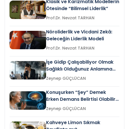
Klasik ve Karizmatik Modellerin
Ötesinde “Bilimsel Liderlik”
Prof.Dr. Nevzat TARHAN
Nöroliderlik ve Vicdani Zekâ:
Geleceğin Liderlik Modeli
Prof.Dr. Nevzat TARHAN
İşe Gidip Çalışabiliyor Olmak
Sağlıklı Olduğunuz Anlamına
Gelir mi?
Zeynep GÜÇLÜCAN
Konuşurken “Şey” Demek
Erken Demans Belirtisi Olabilir
mi?
Zeynep GÜÇLÜCAN
Kahveye Limon Sıkmak