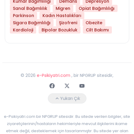
Kumar Bağımlılığı
Demans
Depresyon
Sanal Bağımlılık
Migren
Opiat Bağımlılığı
Parkinson
Kadın Hastalıkları
Sigara Bağımlılığı
Şizofreni
Obezite
Kardioloji
Bipolar Bozukluk
Cilt Bakımı
©
2026
e-Psikiyatri.com
, bir NPGRUP sitesidir,
Faceebok
Twitter
Youtube
Yukarı Çık
e-Psikiyatri.com bir NPGRUP sitesidir. Bu sitede verilen bilgiler, site
ziyaretçilerinin/hastaların hekimleriyle mevcut ilişkilerini ikame
etmek değil, desteklemek için tasarlanmıştır. Bu sitede yer alan