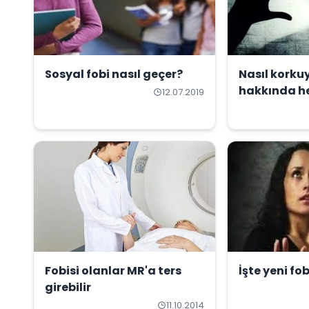
Sosyal fobi nasıl geçer?
Nasıl korku
hakkında h
12.07.2019
Fobisi olanlar MR'a ters
İşte yeni fo
girebilir
11.10.2014