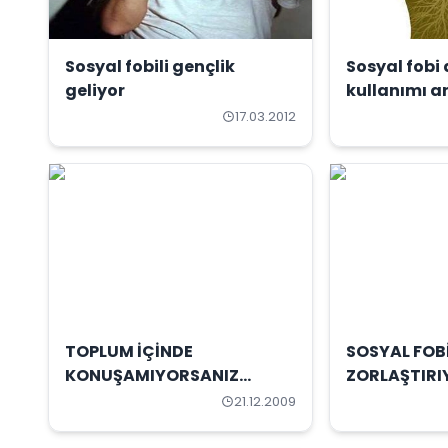
Sosyal fobili gençlik
Sosyal fobi
geliyor
kullanımı ar
17.03.2012
TOPLUM İÇİNDE
SOSYAL FOB
KONUŞAMIYORSANIZ...
ZORLAŞTIRI
21.12.2009