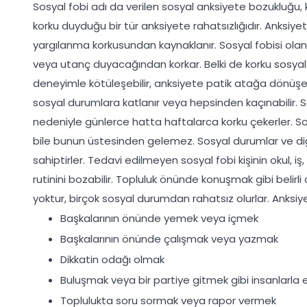
Sosyal fobi adı da verilen sosyal anksiyete bozukluğu, 
korku duyduğu bir tür anksiyete rahatsızlığıdır. Anksiye
yargılanma korkusundan kaynaklanır. Sosyal fobisi olan
veya utanç duyacağından korkar. Belki de korku sosyal 
deneyimle kötüleşebilir, anksiyete patik atağa dönüşebili
sosyal durumlara katlanır veya hepsinden kaçınabilir. 
nedeniyle günlerce hatta haftalarca korku çekerler. So
bile bunun üstesinden gelemez. Sosyal durumlar ve diğer
sahiptirler. Tedavi edilmeyen sosyal fobi kişinin okul, iş,
rutinini bozabilir. Topluluk önünde konuşmak gibi belirl
yoktur, birçok sosyal durumdan rahatsız olurlar. Anksiye
Başkalarının önünde yemek veya içmek
Başkalarının önünde çalışmak veya yazmak
Dikkatin odağı olmak
Buluşmak veya bir partiye gitmek gibi insanlarla 
Toplulukta soru sormak veya rapor vermek