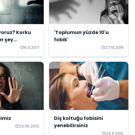
yoruz? Korku
'Toplumun yüzde 10'u
er şey…
fobik'
6.11.2017
27.10.2016
bimiz
Diş koltuğu fobisini
yenebilirsiniz
23.05.2013
24.11.2012