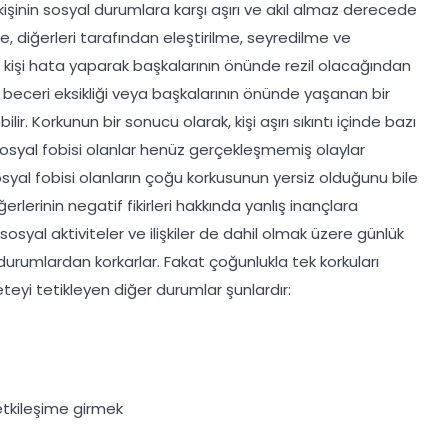
kişinin sosyal durumlara karşı aşırı ve akıl almaz derecede
te, diğerleri tarafından eleştirilme, seyredilme ve
 kişi hata yaparak başkalarının önünde rezil olacağından
beceri eksikliği veya başkalarının önünde yaşanan bir
r. Korkunun bir sonucu olarak, kişi aşırı sıkıntı içinde bazı
Sosyal fobisi olanlar henüz gerçekleşmemiş olaylar
syal fobisi olanların çoğu korkusunun yersiz olduğunu bile
lerinin negatif fikirleri hakkında yanlış inançlara
 sosyal aktiviteler ve ilişkiler de dahil olmak üzere günlük
i durumlardan korkarlar. Fakat çoğunlukla tek korkuları
teyi tetikleyen diğer durumlar şunlardır:
etkileşime girmek