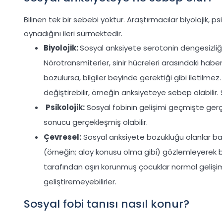
Bilinen tek bir sebebi yoktur. Araştırmacılar biyolojik, ps
oynadığını ileri sürmektedir.
Biyolojik:
Sosyal anksiyete serotonin dengesizliğiyle
Nörotransmiterler, sinir hücreleri arasındaki hab
bozulursa, bilgiler beyinde gerektiği gibi iletilm
değiştirebilir, örneğin anksiyeteye sebep olabilir.
Psikolojik:
Sosyal fobinin gelişimi geçmişte gerç
sonucu gerçekleşmiş olabilir.
Çevresel:
Sosyal anksiyete bozukluğu olanlar baş
(örneğin; alay konusu olma gibi) gözlemleyerek bu 
tarafından aşırı korunmuş çocuklar normal gelişim
geliştiremeyebilirler.
Sosyal fobi tanısı nasıl konur?