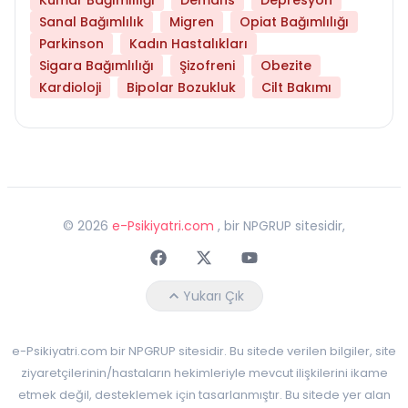
Sanal Bağımlılık
Migren
Opiat Bağımlılığı
Parkinson
Kadın Hastalıkları
Sigara Bağımlılığı
Şizofreni
Obezite
Kardioloji
Bipolar Bozukluk
Cilt Bakımı
©
2026
e-Psikiyatri.com
, bir NPGRUP sitesidir,
Faceebok
Twitter
Youtube
Yukarı Çık
e-Psikiyatri.com bir NPGRUP sitesidir. Bu sitede verilen bilgiler, site
ziyaretçilerinin/hastaların hekimleriyle mevcut ilişkilerini ikame
etmek değil, desteklemek için tasarlanmıştır. Bu sitede yer alan