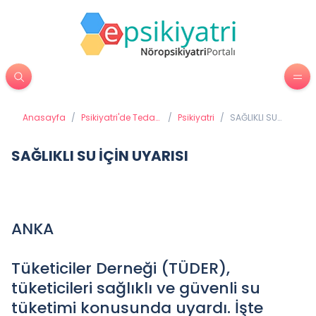
Anasayfa
/
Psikiyatri'de Tedavi
/
Psikiyatri
/
SAĞLIKLI SU
Yöntemleri
İÇİN UYARISI
SAĞLIKLI SU İÇİN UYARISI
ANKA
Tüketiciler Derneği (TÜDER),
tüketicileri sağlıklı ve güvenli su
tüketimi konusunda uyardı. İşte