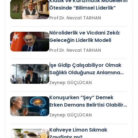
Klasik ve Karizmatik Modellerin
Ötesinde “Bilimsel Liderlik”
Prof.Dr. Nevzat TARHAN
Nöroliderlik ve Vicdani Zekâ:
Geleceğin Liderlik Modeli
Prof.Dr. Nevzat TARHAN
İşe Gidip Çalışabiliyor Olmak
Sağlıklı Olduğunuz Anlamına
Gelir mi?
Zeynep GÜÇLÜCAN
Konuşurken “Şey” Demek
Erken Demans Belirtisi Olabilir
mi?
Zeynep GÜÇLÜCAN
Kahveye Limon Sıkmak
Zayıflatır mı?