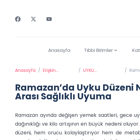
Faceebok
Twitter
Youtube
Anasayfa
Tıbbi Birimler
Kat
Anasayfa
/
Erişkin
/
UYKU
/
Rama
Psikiyatrisi
BOZUKLUKLARI
Uyu
Ramazan’da Uyku Düzeni Na
Arası Sağlıklı Uyuma
Ramazan ayında değişen yemek saatleri, gece uyanm
dağınıklığı ve kilo artışının en büyük nedeni olu
düzeni, hem orucu kolaylaştırıyor hem de metab