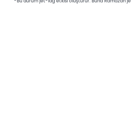
-Bu durum jet-lag etkisi oluşturur. Buna Ramazan j