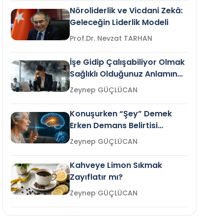
Nöroliderlik ve Vicdani Zekâ:
Geleceğin Liderlik Modeli
Prof.Dr. Nevzat TARHAN
İşe Gidip Çalışabiliyor Olmak
Sağlıklı Olduğunuz Anlamına
Gelir mi?
Zeynep GÜÇLÜCAN
Konuşurken “Şey” Demek
Erken Demans Belirtisi
Olabilir mi?
Zeynep GÜÇLÜCAN
Kahveye Limon Sıkmak
Zayıflatır mı?
Zeynep GÜÇLÜCAN