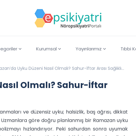
egoriler
Kurumsal
Yayınlarımız
Tıbbi 
zan’da Uyku Düzeni Nasıl Olmalı? Sahur-İftar Arası Sağlıklı
ma
sıl Olmalı? Sahur-İftar
aları ve düzensiz uyku; halsizlik, baş ağrısı, dikkat
yor. Uzmanlara göre doğru planlanmış bir Ramazan uyku
olizmayı hızlandırıyor. Peki sahurdan sonra uyumak