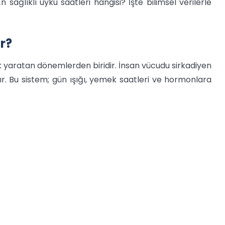
ağlıklı uyku saatleri hangisi? İşte bilimsel verilerle
r?
k yaratan dönemlerden biridir. İnsan vücudu sirkadiyen
ır. Bu sistem; gün ışığı, yemek saatleri ve hormonlara