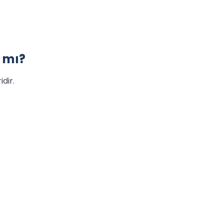
 mı?
dir.