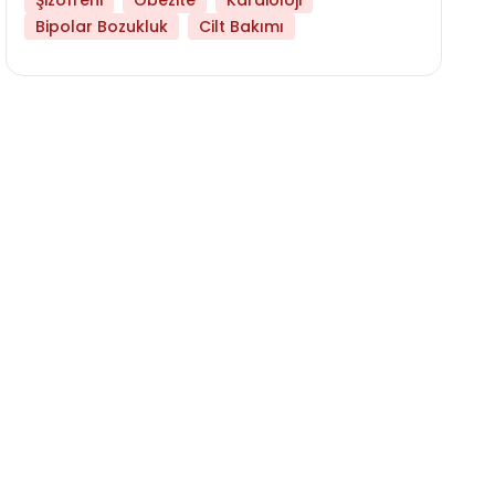
Şizofreni
Obezite
Kardioloji
Bipolar Bozukluk
Cilt Bakımı