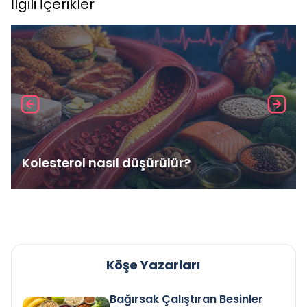
İlgili İçerikler
Kolesterol nasıl düşürülür?
Köşe Yazarları
Bağırsak Çalıştıran Besinler