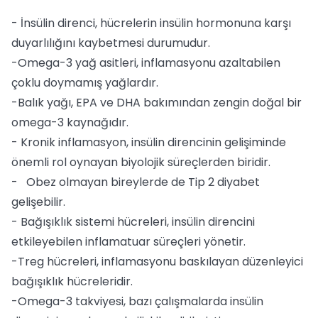
- İnsülin direnci, hücrelerin insülin hormonuna karşı
duyarlılığını kaybetmesi durumudur.
-Omega-3 yağ asitleri, inflamasyonu azaltabilen
çoklu doymamış yağlardır.
-Balık yağı, EPA ve DHA bakımından zengin doğal bir
omega-3 kaynağıdır.
- Kronik inflamasyon, insülin direncinin gelişiminde
önemli rol oynayan biyolojik süreçlerden biridir.
- Obez olmayan bireylerde de Tip 2 diyabet
gelişebilir.
- Bağışıklık sistemi hücreleri, insülin direncini
etkileyebilen inflamatuar süreçleri yönetir.
-Treg hücreleri, inflamasyonu baskılayan düzenleyici
bağışıklık hücreleridir.
-Omega-3 takviyesi, bazı çalışmalarda insülin