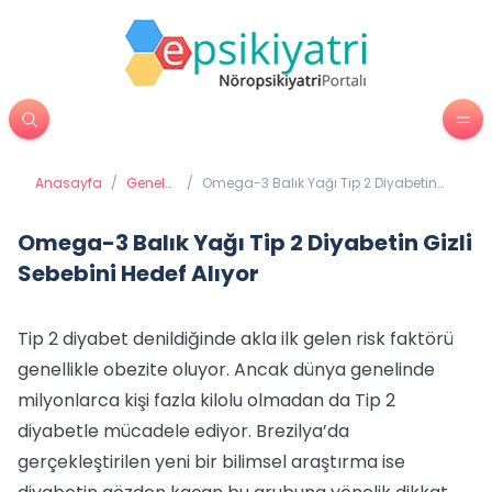
Anasayfa
/
Genel
/
Omega-3 Balık Yağı Tip 2 Diyabetin
Sağlık
Gizli Sebebini Hedef Alıyor
Omega-3 Balık Yağı Tip 2 Diyabetin Gizli
Sebebini Hedef Alıyor
Tip 2 diyabet denildiğinde akla ilk gelen risk faktörü
genellikle obezite oluyor. Ancak dünya genelinde
milyonlarca kişi fazla kilolu olmadan da Tip 2
diyabetle mücadele ediyor. Brezilya’da
gerçekleştirilen yeni bir bilimsel araştırma ise