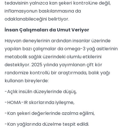
tedavisinin yalnızca kan şekeri kontrolüne değil,
inflamasyonun baskılanmasına da
odaklanabileceğini belirtiyor.
İnsan Çalışmaları da Umut Veriyor
Hayvan deneylerinin ardından insanlar üzerinde
yapılan bazı çalışmalar da omega-3 yağ asitlerinin
metabolik sağlık üzerindeki olumlu etkilerini
destekliyor. 2025 yılında yayımlanan çift kör
randomize kontrollü bir araştırmada, balık yağı
kullanan bireylerde:
-Açlık insülin düzeylerinde düşüş,
-HOMA-IR skorlarında iyileşme,
-Kan şekeri değerlerinde azalma eğilimi,
-Kan yağlarında düzelme tespit edildi.