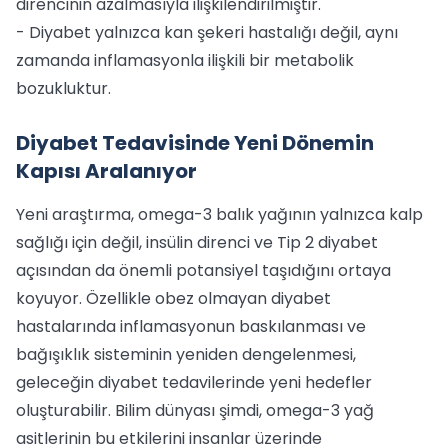
direncinin azalmasıyla ilişkilendirilmiştir.
- Diyabet yalnızca kan şekeri hastalığı değil, aynı
zamanda inflamasyonla ilişkili bir metabolik
bozukluktur.
Diyabet Tedavisinde Yeni Dönemin
Kapısı Aralanıyor
Yeni araştırma, omega-3 balık yağının yalnızca kalp
sağlığı için değil, insülin direnci ve Tip 2 diyabet
açısından da önemli potansiyel taşıdığını ortaya
koyuyor. Özellikle obez olmayan diyabet
hastalarında inflamasyonun baskılanması ve
bağışıklık sisteminin yeniden dengelenmesi,
geleceğin diyabet tedavilerinde yeni hedefler
oluşturabilir. Bilim dünyası şimdi, omega-3 yağ
asitlerinin bu etkilerini insanlar üzerinde