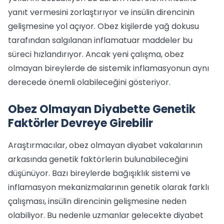
yanıt vermesini zorlaştırıyor ve insülin direncinin
gelişmesine yol açıyor. Obez kişilerde yağ dokusu
tarafından salgılanan inflamatuar maddeler bu
süreci hızlandırıyor. Ancak yeni çalışma, obez
olmayan bireylerde de sistemik inflamasyonun aynı
derecede önemli olabileceğini gösteriyor.
Obez Olmayan Diyabette Genetik
Faktörler Devreye Girebilir
Araştırmacılar, obez olmayan diyabet vakalarının
arkasında genetik faktörlerin bulunabileceğini
düşünüyor. Bazı bireylerde bağışıklık sistemi ve
inflamasyon mekanizmalarının genetik olarak farklı
çalışması, insülin direncinin gelişmesine neden
olabiliyor. Bu nedenle uzmanlar gelecekte diyabet