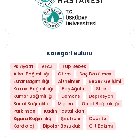
Kategori Bulutu
Psikiyatri
AFAZİ
Tüp Bebek
Alkol Bağımlılığı
Otizm
Saç Dökülmesi
Esrar Bağımlılığı
Alzheimer
Bebek Gelişimi
Kokain Bağımlılığı
Baş Ağrıları
Stres
Kumar Bağımlılığı
Demans
Depresyon
Sanal Bağımlılık
Migren
Opiat Bağımlılığı
Parkinson
Kadın Hastalıkları
Sigara Bağımlılığı
Şizofreni
Obezite
Kardioloji
Bipolar Bozukluk
Cilt Bakımı