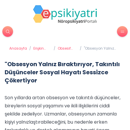
Anasayfa
/
Erişkin
/
Obsesif
/
"Obsesyon Yalnız
Psikiyatrisi
Kompülsif
Bıraktırıyor, Takıntılı
Bozukluk
Düşünceler Sosyal
Takıntı
Hayatı Sessizce
"Obsesyon Yalnız Bıraktırıyor, Takıntılı
Hastalığı
Çökertiyor
Düşünceler Sosyal Hayatı Sessizce
Çökertiyor
Son yıllarda artan obsesyon ve takıntılı düşünceler,
bireylerin sosyal yaşamını ve ikili ilişkilerini ciddi
şekilde zedeliyor. Uzmanlar, obsesyonun zamanla
kişiyi yalnızlaştırabileceğini, bu nedenle erken