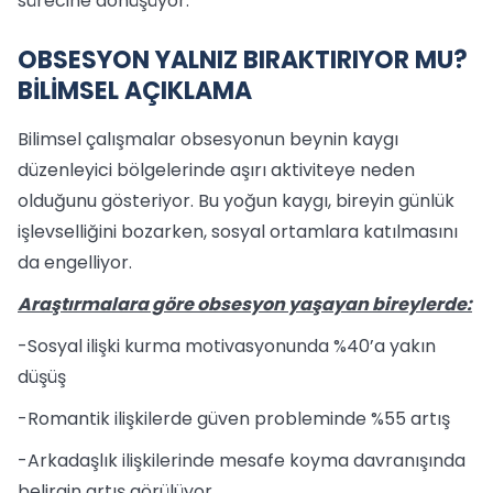
sürecine dönüşüyor.
OBSESYON YALNIZ BIRAKTIRIYOR MU?
BİLİMSEL AÇIKLAMA
Bilimsel çalışmalar obsesyonun beynin kaygı
düzenleyici bölgelerinde aşırı aktiviteye neden
olduğunu gösteriyor. Bu yoğun kaygı, bireyin günlük
işlevselliğini bozarken, sosyal ortamlara katılmasını
da engelliyor.
Araştırmalara göre obsesyon yaşayan bireylerde:
-Sosyal ilişki kurma motivasyonunda %40’a yakın
düşüş
-Romantik ilişkilerde güven probleminde %55 artış
-Arkadaşlık ilişkilerinde mesafe koyma davranışında
belirgin artış görülüyor