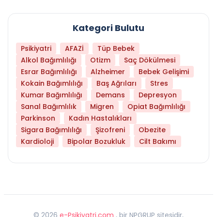
Kategori Bulutu
Psikiyatri
AFAZİ
Tüp Bebek
Alkol Bağımlılığı
Otizm
Saç Dökülmesi
Esrar Bağımlılığı
Alzheimer
Bebek Gelişimi
Kokain Bağımlılığı
Baş Ağrıları
Stres
Kumar Bağımlılığı
Demans
Depresyon
Sanal Bağımlılık
Migren
Opiat Bağımlılığı
Parkinson
Kadın Hastalıkları
Sigara Bağımlılığı
Şizofreni
Obezite
Kardioloji
Bipolar Bozukluk
Cilt Bakımı
©
2026
e-Psikiyatri.com
, bir NPGRUP sitesidir,