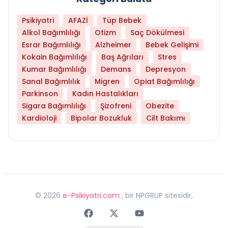
Psikiyatri
AFAZİ
Tüp Bebek
Alkol Bağımlılığı
Otizm
Saç Dökülmesi
Esrar Bağımlılığı
Alzheimer
Bebek Gelişimi
Kokain Bağımlılığı
Baş Ağrıları
Stres
Kumar Bağımlılığı
Demans
Depresyon
Sanal Bağımlılık
Migren
Opiat Bağımlılığı
Parkinson
Kadın Hastalıkları
Sigara Bağımlılığı
Şizofreni
Obezite
Kardioloji
Bipolar Bozukluk
Cilt Bakımı
©
2026
e-Psikiyatri.com
, bir NPGRUP sitesidir,
Faceebok
Twitter
Youtube