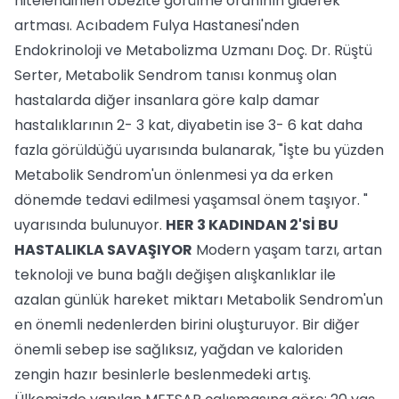
nitelendirilen obezite görülme oranının giderek
artması. Acıbadem Fulya Hastanesi'nden
Endokrinoloji ve Metabolizma Uzmanı Doç. Dr. Rüştü
Serter, Metabolik Sendrom tanısı konmuş olan
hastalarda diğer insanlara göre kalp damar
hastalıklarının 2- 3 kat, diyabetin ise 3- 6 kat daha
fazla görüldüğü uyarısında bulanarak, "İşte bu yüzden
Metabolik Sendrom'un önlenmesi ya da erken
dönemde tedavi edilmesi yaşamsal önem taşıyor. "
uyarısında bulunuyor.
HER 3 KADINDAN 2'Sİ BU
HASTALIKLA SAVAŞIYOR
Modern yaşam tarzı, artan
teknoloji ve buna bağlı değişen alışkanlıklar ile
azalan günlük hareket miktarı Metabolik Sendrom'un
en önemli nedenlerden birini oluşturuyor. Bir diğer
önemli sebep ise sağlıksız, yağdan ve kaloriden
zengin hazır besinlerle beslenmedeki artış.