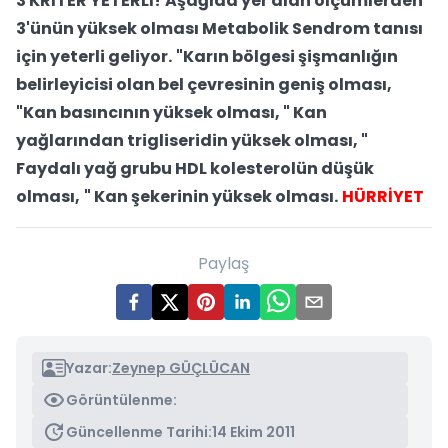
3 KRİTER YETERLİ!
Aşağıda yer alan ölçümlerden
3'ünün yüksek olması Metabolik Sendrom tanısı
için yeterli geliyor.
"Karın bölgesi şişmanlığın
belirleyicisi olan bel çevresinin geniş olması,
"Kan basıncının yüksek olması,
" Kan
yağlarından trigliseridin yüksek olması,
"
Faydalı yağ grubu HDL kolesterolün düşük
olması,
" Kan şekerinin yüksek olması.
HÜRRİYET
Paylaş
Yazar:
Zeynep GÜÇLÜCAN
Görüntülenme:
Güncellenme Tarihi:
14 Ekim 2011