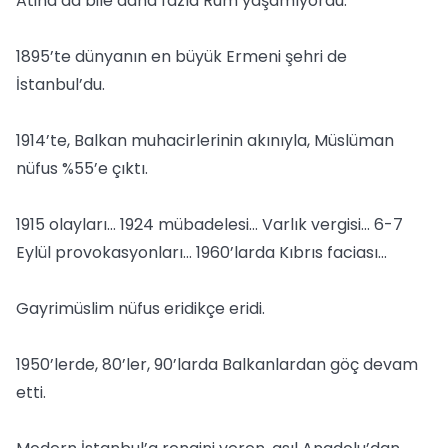
Atina’da bile daha fazla Rum yaşamıyordu.
1895’te dünyanın en büyük Ermeni şehri de
İstanbul’du.
1914’te, Balkan muhacirlerinin akınıyla, Müslüman
nüfus %55’e çıktı.
1915 olayları… 1924 mübadelesi… Varlık vergisi… 6-7
Eylül provokasyonları… 1960’larda Kıbrıs faciası…
Gayrimüslim nüfus eridikçe eridi.
1950’lerde, 80’ler, 90’larda Balkanlardan göç devam
etti.