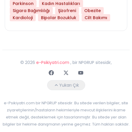
Parkinson
Kadın Hastalıkları
Sigara Bağımlılığı
Şizofreni
Obezite
Kardioloji
Bipolar Bozukluk
Cilt Bakımı
©
2026
e-Psikiyatri.com
, bir NPGRUP sitesidir,
Faceebok
Twitter
Youtube
Yukarı Çık
e-Psikiyatri.com bir NPGRUP sitesidir. Bu sitede verilen bilgiler, site
ziyaretçilerinin/hastaların hekimleriyle mevcut ilişkilerini ikame
etmek değil, desteklemek için tasarlanmıştır. Bu sitede yer alan
bilgiler bir hekime danışmanın yerine geçmez. Tüm hakları saklıdır.