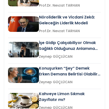
Prof.Dr. Nevzat TARHAN
Nöroliderlik ve Vicdani Zekâ:
Geleceğin Liderlik Modeli
Prof.Dr. Nevzat TARHAN
İşe Gidip Çalışabiliyor Olmak
Sağlıklı Olduğunuz Anlamına
Gelir mi?
Zeynep GÜÇLÜCAN
Konuşurken “Şey” Demek
Erken Demans Belirtisi Olabilir
mi?
Zeynep GÜÇLÜCAN
Kahveye Limon Sıkmak
Zayıflatır mı?
Zeynep GÜÇLÜCAN