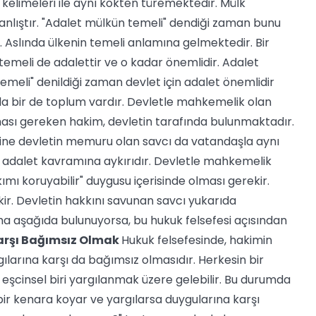
kelimeleri ile aynı kökten türemektedir. Mülk
nlıştır. "Adalet mülkün temeli" dendiği zaman bunu
r. Aslında ülkenin temeli anlamına gelmektedir. Bir
 temeli de adalettir ve o kadar önemlidir. Adalet
emeli" denildiği zaman devlet için adalet önemlidir
da bir de toplum vardır. Devletle mahkemelik olan
lması gereken hakim, devletin tarafında bulunmaktadır.
yine devletin memuru olan savcı da vatandaşla aynı
 adalet kavramına aykırıdır. Devletle mahkemelik
ımı koruyabilir" duygusu içerisinde olması gerekir.
. Devletin hakkını savunan savcı yukarıda
a aşağıda bulunuyorsa, bu hukuk felsefesi açısından
arşı Bağımsız Olmak
Hukuk felsefesinde, hakimin
gılarına karşı da bağımsız olmasıdır. Herkesin bir
 eşcinsel biri yargılanmak üzere gelebilir. Bu durumda
bir kenara koyar ve yargılarsa duygularına karşı