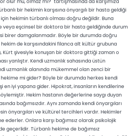
tor olur mu, olmaz mı?" tartışmasında da karşımıza
ürbanlı bir hekimin karşısına önyargılı bir hasta geldiği
in hekimin türbanlı olması doğru değildir. Buna
de veya eşcinsel bir doktora bir hasta geldiğinde durum
epsi birer damgalanmadır. Böyle bir durumda doğru
hekim de karşısındakini filanca alt kültür grubuna
, Kürt şivesiyle konuşan bir doktora gittiği zaman o
ası yanlıştır. Kendi uzmanlık sahasında üstün
 kendi uzmanlık alanında mükemmel olan zenci bir
 hekime mi gider? Böyle bir durumda herkes kendi
işi en iyi yapana gider. Hipokrat, insanların kendilerine
 söylemiştir. Hekim hastanın değerlerine saygı duyan
arasında bağımsızdır. Aynı zamanda kendi önyargıları
esin önyargıları ve kültürel tercihleri vardır. Hekimler
 ederler. Onlara karşı bağımsız olarak psikolojik
in de geçerlidir. Türbanlı hekime de bağımsız