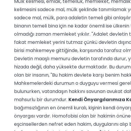
Mülk kelimesi, emlak, temellük, memleket, memalik 
kelimesini sadece mal, mülk şeklinde tanımlamak ya
sadece mal, mülk, para adaletin temeli gibi anlaşılı
binanın temeli bina için ne kadar önemli ise ülkenin
olmadığı zaman memleket yıkılır. "Adalet devletin t
fakat memleket yerini tutmaz çünkü devletin dışın
birisi mahkemeye gittiğinde, karşısında tarafsız o
Devletin maaşlı memuru devletin tarafında durur, 
hizada değil, daha yüksekte durmaktadır. Bu durum
olan bir insanın, "Bu hakim devlete karşı benim hakk
Mahkemelerdeki durumun o duyguyu vermesi gerekir
bulunurken, vatandaşın hakkını savunan avukat dah
mahsurlu bir durumdur.
Kendi Önyargılarımıza K
bağımsızlığının en önemli kuralı, kişinin kendi önyar
önyargısı vardır. Homofobisi olan bir hakimin önüne
eşcinsellerden nefret eden hakim, duygularını alıp 