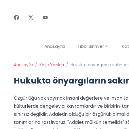
Faceebok
Twitter
Youtube
Anasayfa
Tıbbi Birimler
Kat
Anasayfa
/
Köşe Yazıları
/
Hukukta önyargıların sakıncas
Hukukta önyargıların sakı
Özgürlüğü yok saymak insani değerlere ve insan t
kültürlerde dengeleyici kavramlardır ve birbirini 
sınırsız değildir. Adaletin olduğu bir özgürlük olmal
tanımlarına rastlıyoruz. "Adalet mülkün temelidir" söz