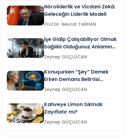
Nöroliderlik ve Vicdani Zekâ:
Geleceğin Liderlik Modeli
Prof.Dr. Nevzat TARHAN
İşe Gidip Çalışabiliyor Olmak
Sağlıklı Olduğunuz Anlamına
Gelir mi?
Zeynep GÜÇLÜCAN
Konuşurken “Şey” Demek
Erken Demans Belirtisi
Olabilir mi?
Zeynep GÜÇLÜCAN
Kahveye Limon Sıkmak
Zayıflatır mı?
Zeynep GÜÇLÜCAN