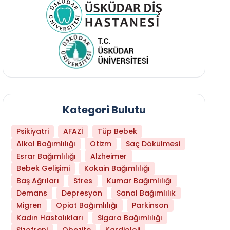
Kategori Bulutu
Psikiyatri
AFAZİ
Tüp Bebek
Alkol Bağımlılığı
Otizm
Saç Dökülmesi
Esrar Bağımlılığı
Alzheimer
Bebek Gelişimi
Kokain Bağımlılığı
Baş Ağrıları
Stres
Kumar Bağımlılığı
Hangi Yaşta Hangi Testi Yaptırmanız Gerekt
Demans
Depresyon
Sanal Bağımlılık
Migren
Opiat Bağımlılığı
Parkinson
Kadın Hastalıkları
Sigara Bağımlılığı