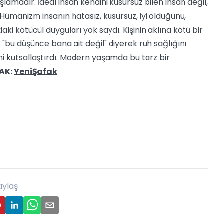
adır. İdeal insan kendini kusursuz bilen insan değil,
. Hümanizm insanın hatasız, kusursuz, iyi olduğunu,
ki kötücül duyguları yok saydı. Kişinin aklına kötü bir
"bu düşünce bana ait değil" diyerek ruh sağlığını
ni kutsallaştırdı. Modern yaşamda bu tarz bir
AK:
YeniŞafak
aylaş