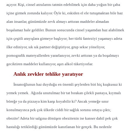
açıyor. Kişi, cinsel arzularını tatmin edebilmek için daha yoğun bir çaba
içine girmek zorunda kalıyor. Öyle ki, eskiden el ele tutuşmaktan bile haz
alan insanlar, günümüzde zevk almayı arttıran maddeler almadan
boşalamaz hale geldiler. Bunun sonucunda cinsel yaşamdan haz alabilmek
için çeşitli arayışlara girmeye başlıyor; her türlü fanteziyi yaşamayı adeta
ilke ediniyor, sık sık partner değiştiriyor, grup sekse yöneliyor,
pornografik materyallerden yararlanıyor, zevki arttıran ya da boşalmayı
geciktiren maddeler kullanıyor, aşırı alkol tüketiyorlar.
Anlık zevkler tehlike yaratıyor
İnsanoğlunun haz duyduğu en önemli şeylerden biri hiç kuşkusuz ki
yemek yemek. Ağızda unutulmaz bir tat bırakan çilekli pastaya, kıymalı
böreğe ya da pizzaya kim karşı koyabilir ki? Ancak yemeğe sınır
konulmayınca pek çok ülkede ciddi bir sağlık sorunu ortaya çıktı;
obezite! Adeta bir salgına dönüşen obezitenin ise kanser dahil pek çok
hastalığı tetiklediği günümüzde kanıtlanan bir gerçek. Bu nedenle