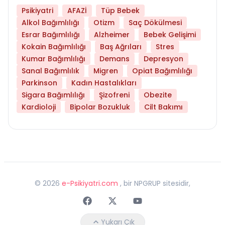
Psikiyatri
AFAZİ
Tüp Bebek
Alkol Bağımlılığı
Otizm
Saç Dökülmesi
Esrar Bağımlılığı
Alzheimer
Bebek Gelişimi
Kokain Bağımlılığı
Baş Ağrıları
Stres
Kumar Bağımlılığı
Demans
Depresyon
Sanal Bağımlılık
Migren
Opiat Bağımlılığı
Parkinson
Kadın Hastalıkları
Sigara Bağımlılığı
Şizofreni
Obezite
Kardioloji
Bipolar Bozukluk
Cilt Bakımı
©
2026
e-Psikiyatri.com
, bir NPGRUP sitesidir,
Faceebok
Twitter
Youtube
Yukarı Çık