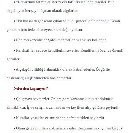
•
“Her arzunu tatmin et, her zevki tat" ilkesini benimserler. Bunu
engelleyen her şeyi düşman olarak algılarlar.
•
”En kutsal değer senin çıkarındır” düşüncesi ön plandadır. Kendi
çıkarları için feda edemeyecekleri değer yoktur.
•
Ben merkezcidirler. Şahsi menfaatlerini çok iyi kollarlar.
•
Narsisttirler, sadece kendilerini severler. Kendilerini özel ve önemli
görürler.
•
Alçakgönüllülüğü ahmaklık olarak kabul ederler. Övgü ile
beslenirler, eleştirilmekten hoşlanmazlar.
Nelerden kaçınıyor?
•
Çalışmayı sevmezler. Onlara göre kazanmak için ter dökmek
ahmaklıktır. İş ve çalışma, zamandan ve keyiften alıp götüren şeylerdir.
•
Kurallar, yasaklar ve sınırlar en nefret ettikleri şeylerdir.
•
Ölüm gerçeği onları çok rahatsız eder. Düşünmemek için en büyük