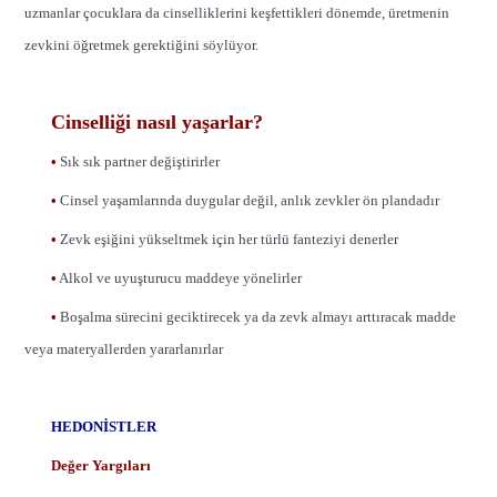
uzmanlar çocuklara da cinselliklerini keşfettikleri dönemde, üretmenin
zevkini öğretmek gerektiğini söylüyor.
Cinselliği nasıl yaşarlar?
•
Sık sık partner değiştirirler
•
Cinsel yaşamlarında duygular değil, anlık zevkler ön plandadır
•
Zevk eşiğini yükseltmek için her türlü fanteziyi denerler
•
Alkol ve uyuşturucu maddeye yönelirler
•
Boşalma sürecini geciktirecek ya da zevk almayı arttıracak madde
veya materyallerden yararlanırlar
HEDONİSTLER
Değer Yargıları