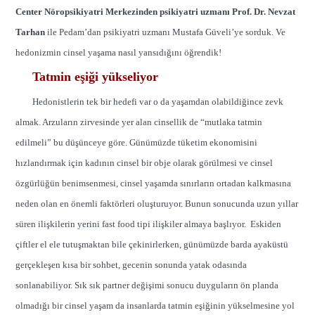
Center Nöropsikiyatri Merkezinden psikiyatri uzmanı Prof. Dr. Nevzat
Tarhan
ile Pedam’dan psikiyatri uzmanı Mustafa Güveli’ye sorduk. Ve
hedonizmin cinsel yaşama nasıl yansıdığını öğrendik!
Tatmin eşiği yükseliyor
Hedonistlerin tek bir hedefi var o da yaşamdan olabildiğince zevk
almak. Arzuların zirvesinde yer alan cinsellik de “mutlaka tatmin
edilmeli” bu düşünceye göre. Günümüzde tüketim ekonomisini
hızlandırmak için kadının cinsel bir obje olarak görülmesi ve cinsel
özgürlüğün benimsenmesi, cinsel yaşamda sınırların ortadan kalkmasına
neden olan en önemli faktörleri oluşturuyor. Bunun sonucunda uzun yıllar
süren ilişkilerin yerini fast food tipi ilişkiler almaya başlıyor. Eskiden
çiftler el ele tutuşmaktan bile çekinirlerken, günümüzde barda ayaküstü
gerçekleşen kısa bir sohbet, gecenin sonunda yatak odasında
sonlanabiliyor. Sık sık partner değişimi sonucu duyguların ön planda
olmadığı bir cinsel yaşam da insanlarda tatmin eşiğinin yükselmesine yol