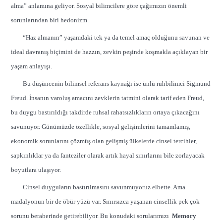
alma” anlamına geliyor. Sosyal bilimcilere göre çağımızın önemli
sorunlarından biri hedonizm.
“Haz almanın” yaşamdaki tek ya da temel amaç olduğunu savunan ve
ideal davranış biçimini de hazzın, zevkin peşinde koşmakla açıklayan bir
yaşam anlayışı.
Bu düşüncenin bilimsel referans kaynağı ise ünlü ruhbilimci Sigmund
Freud. İnsanın varoluş amacını zevklerin tatmini olarak tarif eden Freud,
bu duygu bastırıldığı takdirde ruhsal rahatsızlıkların ortaya çıkacağını
savunuyor. Günümüzde özellikle, sosyal gelişimlerini tamamlamış,
ekonomik sorunlarını çözmüş olan gelişmiş ülkelerde cinsel tercihler,
sapkınlıklar ya da fanteziler olarak artık hayal sınırlarını bile zorlayacak
boyutlara ulaşıyor.
Cinsel duyguların bastırılmasını savunmuyoruz elbette. Ama
madalyonun bir de öbür yüzü var. Sınırsızca yaşanan cinsellik pek çok
sorunu beraberinde getirebiliyor. Bu konudaki sorularımızı
Memory