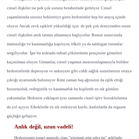
cinsel ilişkiler ise pek çok sorunu beraberinde getiriyor. Cinsel
yaşamlarında sınırsız beklentiye giren hedonistler hep bir arayış içinde
oluyor. Ancak zevk eşikleri yükseldiği için de pek çok deneyimden sonra
cinsel ilişkiden artık tatmin almamaya başlıyorlar. Bunun sonucunda
ümitsizliğe ve karamsarlığa kapılıyor, öfkeli ya da saldırgan tutumlar
sergiliyorlar. İşte bu noktada ruhsal çöküntünün pençesine girmeleri
kaçınılmaz oluyor. Uzmanlar, cinsel yaşamın monotonlaşmasıyla birlikte
hedonistlerde depresyon ve anksiyete gibi ciddi sağlık sorunlarının ortaya
çıktığı uyarısında bulunuyor. Kimi zaman baş ağrısının da eşlik ettiği
huzursuzluk, tedirginlik ve karamsarlık bu kişilerde en sık görülen
yakınmalar. Hedonist yaklaşım aynı zamanda cinsel işlev bozuklularına
da yol açıyor. Erkeklerde en sık ereksiyon kaybı, kadınlarda da orgazm
güçlüğü gelişiyor.
Anlık değil, uzun vadeli!
Hedonizmin temel mantığı olan “günümü gün edeyim” şeklinde