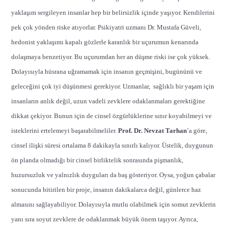
yaklaşım sergileyen insanlar hep bir belirsizlik içinde yaşıyor. Kendilerini
pek çok yönden riske atıyorlar. Psikiyatri uzmanı Dr. Mustafa Güveli,
hedonist yaklaşımı kapalı gözlerle karanlık bir uçurumun kenarında
dolaşmaya benzetiyor. Bu uçurumdan her an düşme riski ise çok yüksek.
Dolayısıyla hüsrana uğramamak için insanın geçmişini, bugününü ve
geleceğini çok iyi düşünmesi gerekiyor. Uzmanlar, sağlıklı bir yaşam için
insanların anlık değil, uzun vadeli zevklere odaklanmaları gerektiğine
dikkat çekiyor. Bunun için de cinsel özgürlüklerine sınır koyabilmeyi ve
isteklerini ertelemeyi başarabilmeliler.
Prof. Dr. Nevzat Tarhan
’a göre,
cinsel ilişki süresi ortalama 8 dakikayla sınırlı kalıyor. Üstelik, duygunun
ön planda olmadığı bir cinsel birliktelik sonrasında pişmanlık,
huzursuzluk ve yalnızlık duyguları da baş gösteriyor. Oysa, yoğun çabalar
sonucunda bitirilen bir proje, insanın dakikalarca değil, günlerce haz
almasını sağlayabiliyor. Dolayısıyla mutlu olabilmek için somut zevklerin
yanı sıra soyut zevklere de odaklanmak büyük önem taşıyor. Ayrıca,