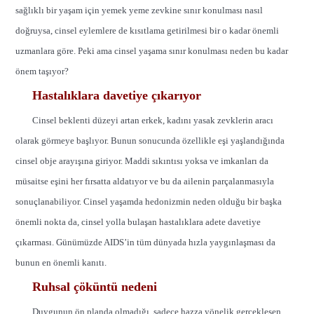
sağlıklı bir yaşam için yemek yeme zevkine sınır konulması nasıl
doğruysa, cinsel eylemlere de kısıtlama getirilmesi bir o kadar önemli
uzmanlara göre. Peki ama cinsel yaşama sınır konulması neden bu kadar
önem taşıyor?
Hastalıklara davetiye çıkarıyor
Cinsel beklenti düzeyi artan erkek, kadını yasak zevklerin aracı
olarak görmeye başlıyor. Bunun sonucunda özellikle eşi yaşlandığında
cinsel obje arayışına giriyor. Maddi sıkıntısı yoksa ve imkanları da
müsaitse eşini her fırsatta aldatıyor ve bu da ailenin parçalanmasıyla
sonuçlanabiliyor. Cinsel yaşamda hedonizmin neden olduğu bir başka
önemli nokta da, cinsel yolla bulaşan hastalıklara adete davetiye
çıkarması. Günümüzde AIDS’in tüm dünyada hızla yaygınlaşması da
bunun en önemli kanıtı.
Ruhsal çöküntü nedeni
Duygunun ön planda olmadığı, sadece hazza yönelik gerçekleşen