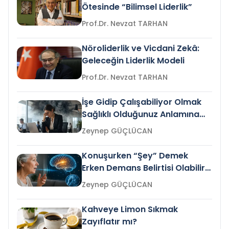
Ötesinde “Bilimsel Liderlik”
Prof.Dr. Nevzat TARHAN
Nöroliderlik ve Vicdani Zekâ:
Geleceğin Liderlik Modeli
Prof.Dr. Nevzat TARHAN
İşe Gidip Çalışabiliyor Olmak
Sağlıklı Olduğunuz Anlamına
Gelir mi?
Zeynep GÜÇLÜCAN
Konuşurken “Şey” Demek
Erken Demans Belirtisi Olabilir
mi?
Zeynep GÜÇLÜCAN
Kahveye Limon Sıkmak
Zayıflatır mı?