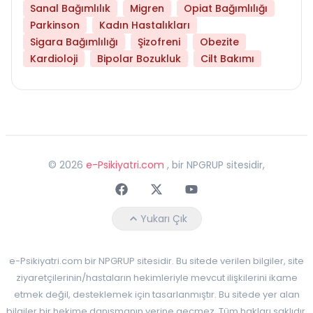
Sanal Bağımlılık
Migren
Opiat Bağımlılığı
Parkinson
Kadın Hastalıkları
Sigara Bağımlılığı
Şizofreni
Obezite
Kardioloji
Bipolar Bozukluk
Cilt Bakımı
©
2026
e-Psikiyatri.com
, bir NPGRUP sitesidir,
Faceebok
Twitter
Youtube
Yukarı Çık
e-Psikiyatri.com bir NPGRUP sitesidir. Bu sitede verilen bilgiler, site
ziyaretçilerinin/hastaların hekimleriyle mevcut ilişkilerini ikame
etmek değil, desteklemek için tasarlanmıştır. Bu sitede yer alan
bilgiler bir hekime danışmanın yerine geçmez. Tüm hakları saklıdır.