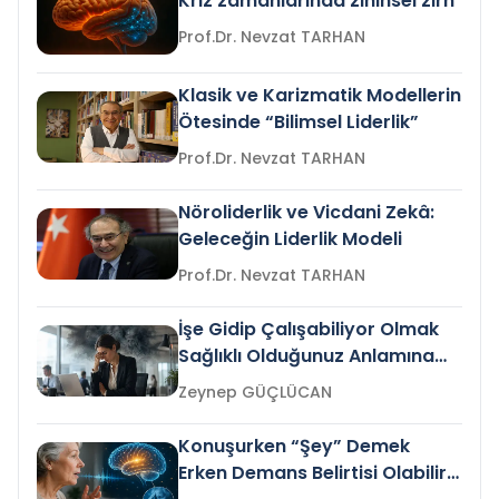
Kriz zamanlarında zihinsel zırh
Prof.Dr. Nevzat TARHAN
Klasik ve Karizmatik Modellerin
Ötesinde “Bilimsel Liderlik”
Prof.Dr. Nevzat TARHAN
Nöroliderlik ve Vicdani Zekâ:
Geleceğin Liderlik Modeli
Prof.Dr. Nevzat TARHAN
İşe Gidip Çalışabiliyor Olmak
Sağlıklı Olduğunuz Anlamına
Gelir mi?
Zeynep GÜÇLÜCAN
Konuşurken “Şey” Demek
Erken Demans Belirtisi Olabilir