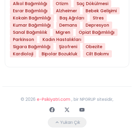
Alkol Bağımlılığı
Otizm
Saç Dökülmesi
Esrar Bağımlılığı
Alzheimer
Bebek Gelişimi
Kokain Bağımlılığı
Baş Ağrıları
Stres
Kumar Bağımlılığı
Demans
Depresyon
Sanal Bağımlılık
Migren
Opiat Bağımlılığı
Parkinson
Kadın Hastalıkları
Sigara Bağımlılığı
Şizofreni
Obezite
Kardioloji
Bipolar Bozukluk
Cilt Bakımı
©
2026
e-Psikiyatri.com
, bir NPGRUP sitesidir,
Faceebok
Twitter
Youtube
Yukarı Çık