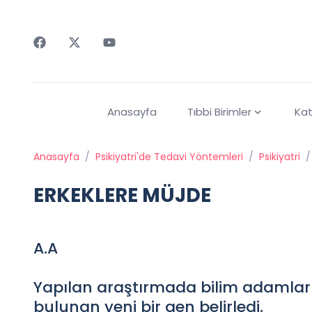
Faceebok
Twitter
Youtube
Anasayfa
Tıbbi Birimler
Kat
Anasayfa
/
Psikiyatri'de Tedavi Yöntemleri
/
Psikiyatri
/
ERKEKLERE MÜJDE
A.A
Yapılan araştırmada bilim adamları,
bulunan yeni bir gen belirledi.