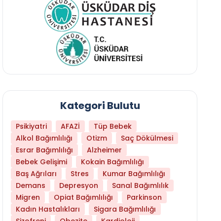
Kategori Bulutu
Psikiyatri
AFAZİ
Tüp Bebek
Alkol Bağımlılığı
Otizm
Saç Dökülmesi
Esrar Bağımlılığı
Alzheimer
Bebek Gelişimi
Kokain Bağımlılığı
Baş Ağrıları
Stres
Kumar Bağımlılığı
Daha Az Protein Tüketmek Yaşlanmayı Yava
Demans
Depresyon
Sanal Bağımlılık
Migren
Opiat Bağımlılığı
Parkinson
Kadın Hastalıkları
Sigara Bağımlılığı