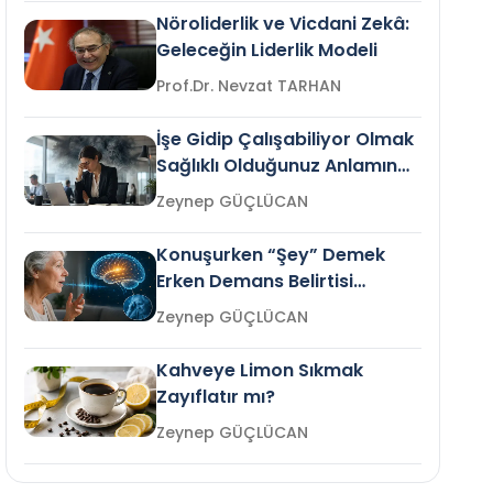
Nöroliderlik ve Vicdani Zekâ:
Geleceğin Liderlik Modeli
Prof.Dr. Nevzat TARHAN
İşe Gidip Çalışabiliyor Olmak
Sağlıklı Olduğunuz Anlamına
Gelir mi?
Zeynep GÜÇLÜCAN
Konuşurken “Şey” Demek
Erken Demans Belirtisi
Olabilir mi?
Zeynep GÜÇLÜCAN
Kahveye Limon Sıkmak
Zayıflatır mı?
Zeynep GÜÇLÜCAN