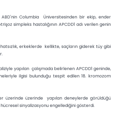
 ABD'nin Columbia Üniversitesinden bir ekip, ender
otrişoz simpleks hastalığının APCDD1 adı verilen genin
tsızlık, erkeklerde kellikte, saçların giderek tüy gibi
r.
analiziyle yapılan çalışmada belirlenen APCDD1 geninde,
leriyle ilgisi bulunduğu tespit edilen 18. kromozom
ler üzerinde üzerinde yapılan deneylerde görüldüğü
hücresel sinyalizasyonu engellediğini gösterdi.