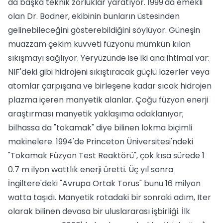
da başka teknik zorluklar yaratıyor. 1999'da emekli
olan Dr. Bodner, ekibinin bunların üstesinden
gelinebileceğini gösterebildiğini söylüyor. Güneşin
muazzam çekim kuvveti füzyonu mümkün kılan
sıkışmayı sağlıyor. Yeryüzünde ise iki ana ihtimal var:
NIF'deki gibi hidrojeni sıkıştıracak güçlü lazerler veya
atomlar çarpışana ve birleşene kadar sıcak hidrojen
plazma içeren manyetik alanlar. Çoğu füzyon enerji
araştırması manyetik yaklaşıma odaklanıyor;
bilhassa da "tokamak" diye bilinen lokma biçimli
makinelere. 1994'de Princeton Üniversitesi'ndeki
"Tokamak Füzyon Test Reaktörü", çok kısa sürede 1
0.7 m ilyon wattlık enerji üretti. Üç yıl sonra
İngiltere'deki "Avrupa Ortak Torus" bunu 16 milyon
watta taşıdı. Manyetik rotadaki bir sonraki adım, Iter
olarak bilinen devasa bir uluslararası işbirliği. İlk