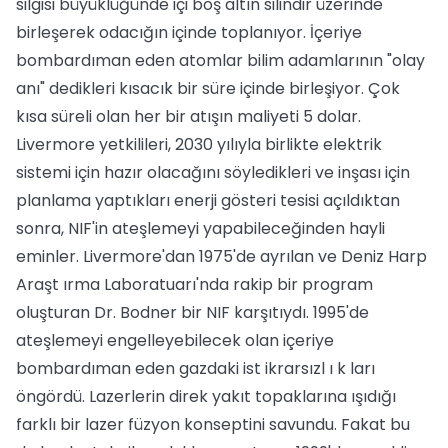
silgisi büyüklüğünde içi boş altın silindir üzerinde
birleşerek odacığın içinde toplanıyor. İçeriye
bombardıman eden atomlar bilim adamlarının "olay
anı" dedikleri kısacık bir süre içinde birleşiyor. Çok
kısa süreli olan her bir atışın maliyeti 5 dolar.
Livermore yetkilileri, 2030 yılıyla birlikte elektrik
sistemi için hazır olacağını söyledikleri ve inşası için
planlama yaptıkları enerji gösteri tesisi açıldıktan
sonra, NIF'in ateşlemeyi yapabileceğinden hayli
eminler. Livermore'dan 1975'de ayrılan ve Deniz Harp
Araşt ırma Laboratuarı'nda rakip bir program
oluşturan Dr. Bodner bir NIF karşıtıydı. 1995'de
ateşlemeyi engelleyebilecek olan içeriye
bombardıman eden gazdaki ist ikrarsızl ı k ları
öngördü. Lazerlerin direk yakıt topaklarına ışıdığı
farklı bir lazer füzyon konseptini savundu. Fakat bu