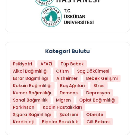
Kategori Bulutu
Psikiyatri
AFAZİ
Tüp Bebek
Alkol Bağımlılığı
Otizm
Saç Dökülmesi
Esrar Bağımlılığı
Alzheimer
Bebek Gelişimi
Kokain Bağımlılığı
Baş Ağrıları
Stres
Kumar Bağımlılığı
Demans
Depresyon
Sanal Bağımlılık
Migren
Opiat Bağımlılığı
Parkinson
Kadın Hastalıkları
Sigara Bağımlılığı
Şizofreni
Obezite
Kardioloji
Bipolar Bozukluk
Cilt Bakımı