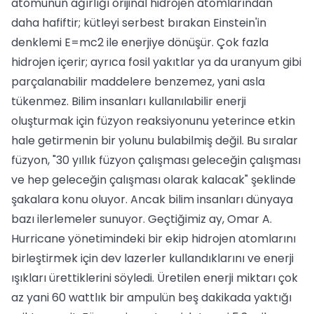
atomunun ağırlığı orijinal hidrojen atomlarından
daha hafiftir; kütleyi serbest bırakan Einstein'in
denklemi E=mc2 ile enerjiye dönüşür. Çok fazla
hidrojen içerir; ayrıca fosil yakıtlar ya da uranyum gibi
parçalanabilir maddelere benzemez, yani asla
tükenmez. Bilim insanları kullanılabilir enerji
oluşturmak için füzyon reaksiyonunu yeterince etkin
hale getirmenin bir yolunu bulabilmiş değil. Bu sıralar
füzyon, "30 yıllık füzyon çalışması geleceğin çalışması
ve hep geleceğin çalışması olarak kalacak" şeklinde
şakalara konu oluyor. Ancak bilim insanları dünyaya
bazı ilerlemeler sunuyor. Geçtiğimiz ay, Omar A.
Hurricane yönetimindeki bir ekip hidrojen atomlarını
birleştirmek için dev lazerler kullandıklarını ve enerji
ışıkları ürettiklerini söyledi. Üretilen enerji miktarı çok
az yani 60 wattlık bir ampulün beş dakikada yaktığı