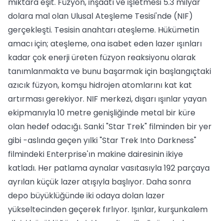
miktara eşit. Füzyon, inşaatı ve işletmesi 5.3 milyar
dolara mal olan Ulusal Ateşleme Tesisi'nde (NIF)
gerçekleşti. Tesisin anahtarı ateşleme. Hükümetin
amacı için; ateşleme, ona isabet eden lazer ışınları
kadar çok enerji üreten füzyon reaksiyonu olarak
tanımlanmakta ve bunu başarmak için başlangıçtaki
azıcık füzyon, komşu hidrojen atomlarını kat kat
artırması gerekiyor. NIF merkezi, dışarı ışınlar yayan
ekipmanıyla 10 metre genişliğinde metal bir küre
olan hedef odacığı. Sanki "Star Trek" filminden bir yer
gibi -aslında geçen yılki "Star Trek Into Darkness"
filmindeki Enterprise'ın makine dairesinin ikiye
katladı. Her patlama aynalar vasıtasıyla 192 parçaya
ayrılan küçük lazer atışıyla başlıyor. Daha sonra
depo büyüklüğünde iki odaya dolan lazer
yükseltecinden geçerek fırlıyor. Işınlar, kurşunkalem