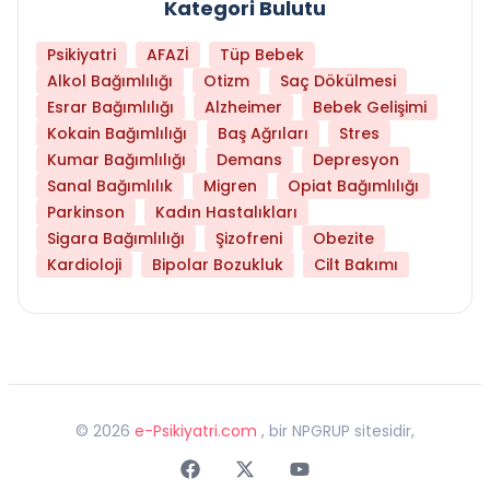
Kategori Bulutu
Psikiyatri
AFAZİ
Tüp Bebek
Alkol Bağımlılığı
Otizm
Saç Dökülmesi
Esrar Bağımlılığı
Alzheimer
Bebek Gelişimi
Kokain Bağımlılığı
Baş Ağrıları
Stres
Kumar Bağımlılığı
Demans
Depresyon
Sanal Bağımlılık
Migren
Opiat Bağımlılığı
Parkinson
Kadın Hastalıkları
Sigara Bağımlılığı
Şizofreni
Obezite
Kardioloji
Bipolar Bozukluk
Cilt Bakımı
©
2026
e-Psikiyatri.com
, bir NPGRUP sitesidir,