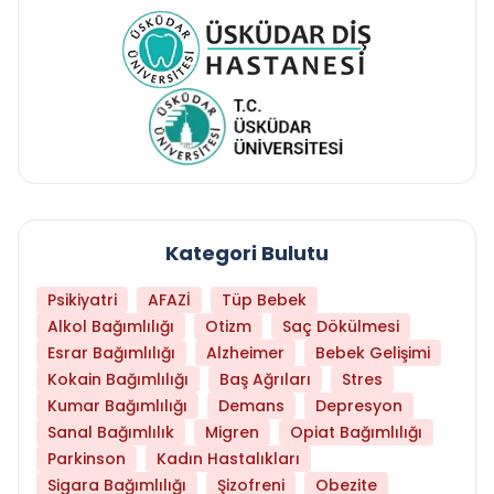
Kategori Bulutu
Psikiyatri
AFAZİ
Tüp Bebek
Alkol Bağımlılığı
Otizm
Saç Dökülmesi
Esrar Bağımlılığı
Alzheimer
Bebek Gelişimi
Kokain Bağımlılığı
Baş Ağrıları
Stres
Kumar Bağımlılığı
Demans
Depresyon
Sanal Bağımlılık
Migren
Opiat Bağımlılığı
Parkinson
Kadın Hastalıkları
Sigara Bağımlılığı
Şizofreni
Obezite