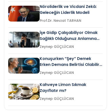
Nöroliderlik ve Vicdani Zekâ:
Geleceğin Liderlik Modeli
Prof.Dr. Nevzat TARHAN
İşe Gidip Çalışabiliyor Olmak
Sağlıklı Olduğunuz Anlamına
Gelir mi?
Zeynep GÜÇLÜCAN
Konuşurken “Şey” Demek
Erken Demans Belirtisi Olabilir
mi?
Zeynep GÜÇLÜCAN
Kahveye Limon Sıkmak
Zayıflatır mı?
Zeynep GÜÇLÜCAN