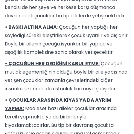
kendisi de her şeye ve herkese karşı düşmanca
davranacak çocuklar bu tip ailelerde yetişmektedir.
• BASKI ALTINA ALMA
: Çocuğun her yaptığı, her
söylediği sürekli eleştirilerek çocuk uyarılır ve dışlanır.
Böyle bir ailenin çocuğu isyankar bir yapıda ve
aşağılık kompleksine sahip olarak yetişecektir.
• ÇOCUĞUN HER DEDİĞİNİ KABUL ETME:
Çocuğun
mutlak egemenliğinin olduğu böyle bir aile yapısında
yetişen çocuklar zamanla çevrelerindeki diğer
insanlar üzerinde de üstünlük kurmaya çalışırlar.
• ÇOCUKLAR ARASINDA KIYAS YA DA AYRIM
YAPMA:
Maalesef bazı aileler çocuklar arasında
tercih yapmakta ya da birbirleriyle
kıyaslamaktadırlar. Bu tip bir davranış çocukta
yetersizlik ve aşağılık duygularına yol açmaktadır.