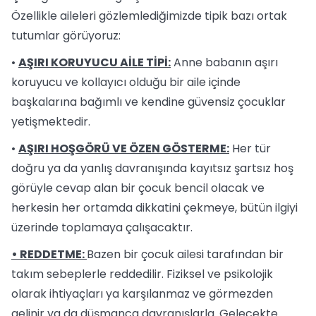
Özellikle aileleri gözlemlediğimizde tipik bazı ortak
tutumlar görüyoruz:
•
AŞIRI KORUYUCU AİLE TİPİ:
Anne babanın aşırı
koruyucu ve kollayıcı olduğu bir aile içinde
başkalarına bağımlı ve kendine güvensiz çocuklar
yetişmektedir.
•
AŞIRI HOŞGÖRÜ VE ÖZEN GÖSTERME:
Her tür
doğru ya da yanlış davranışında kayıtsız şartsız hoş
görüyle cevap alan bir çocuk bencil olacak ve
herkesin her ortamda dikkatini çekmeye, bütün ilgiyi
üzerinde toplamaya çalışacaktır.
• REDDETME:
Bazen bir çocuk ailesi tarafından bir
takım sebeplerle reddedilir. Fiziksel ve psikolojik
olarak ihtiyaçları ya karşılanmaz ve görmezden
gelinir ya da düşmanca davranışlarla. Gelecekte