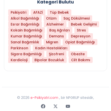
Kategori Bulutu
Psikiyatri
AFAZİ
Tüp Bebek
Alkol Bağımlılığı
Otizm
Saç Dökülmesi
Esrar Bağımlılığı
Alzheimer
Bebek Gelişimi
Kokain Bağımlılığı
Baş Ağrıları
Stres
Kumar Bağımlılığı
Demans
Depresyon
Sanal Bağımlılık
Migren
Opiat Bağımlılığı
Parkinson
Kadın Hastalıkları
Sigara Bağımlılığı
Şizofreni
Obezite
Kardioloji
Bipolar Bozukluk
Cilt Bakımı
©
2026
e-Psikiyatri.com
, bir NPGRUP sitesidir,