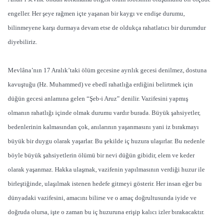
engeller. Her şeye rağmen içte yaşanan bir kaygı ve endişe durumu,
bilinmeyene karşı durmaya devam etse de oldukça rahatlatıcı bir durumdur
diyebiliriz.
Mevlâna’nın 17 Aralık’taki ölüm gecesine ayrılık gecesi denilmez, dostuna
kavuştuğu (Hz. Muhammed) ve ebedî rahatlığa erdiğini belirtmek için
düğün gecesi anlamına gelen “Şeb-i Aruz” denilir. Vazifesini yapmış
olmanın rahatlığı içinde olmak durumu vardır burada. Büyük şahsiyetler,
bedenlerinin kalmasından çok, anılarının yaşanmasını yani iz bırakmayı
büyük bir duygu olarak yaşarlar. Bu şekilde iç huzura ulaşırlar. Bu nedenle
böyle büyük şahsiyetlerin ölümü bir nevi düğün gibidir, elem ve keder
olarak yaşanmaz. Hakka ulaşmak, vazifenin yapılmasının verdiği huzur ile
birleştiğinde, ulaşılmak istenen hedefe gitmeyi gösterir. Her insan eğer bu
dünyadaki vazifesini, amacını bilirse ve o amaç doğrultusunda iyide ve
doğruda olursa, işte o zaman bu iç huzuruna erişip kalıcı izler bırakacaktır.