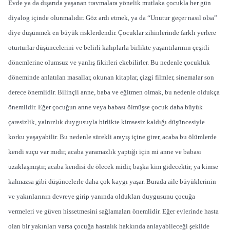
Evde ya da dışarıda yaşanan travmalara yönelik mutlaka çocukla her gün
diyalog içinde olunmalıdır. Göz ardı etmek, ya da “Unutur geçer nasıl olsa”
diye düşünmek en büyük risklerdendir. Çocuklar zihinlerinde farklı yerlere
oturturlar düşüncelerini ve belirli kalıplarla birlikte yaşantılarının çeşitli
dönemlerine olumsuz ve yanlış fikirleri ekebilirler. Bu nedenle çocukluk
döneminde anlatılan masallar, okunan kitaplar, çizgi filmler, sinemalar son
derece önemlidir. Bilinçli anne, baba ve eğitmen olmak, bu nedenle oldukça
önemlidir. Eğer çocuğun anne veya babası ölmüşse çocuk daha büyük
çaresizlik, yalnızlık duygusuyla birlikte kimsesiz kaldığı düşüncesiyle
korku yaşayabilir. Bu nedenle sürekli arayış içine girer, acaba bu ölümlerde
kendi suçu var mıdır, acaba yaramazlık yaptığı için mi anne ve babası
uzaklaşmıştır, acaba kendisi de ölecek midir, başka kim gidecektir, ya kimse
kalmazsa gibi düşüncelerle daha çok kaygı yaşar. Burada aile büyüklerinin
ve yakınlarının devreye girip yanında oldukları duygusunu çocuğa
vermeleri ve güven hissetmesini sağlamaları önemlidir. Eğer evlerinde hasta
olan bir yakınları varsa çocuğa hastalık hakkında anlayabileceği şekilde