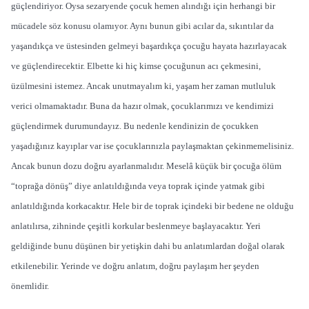
güçlendiriyor. Oysa sezaryende çocuk hemen alındığı için herhangi bir
mücadele söz konusu olamıyor. Aynı bunun gibi acılar da, sıkıntılar da
yaşandıkça ve üstesinden gelmeyi başardıkça çocuğu hayata hazırlayacak
ve güçlendirecektir. Elbette ki hiç kimse çocuğunun acı çekmesini,
üzülmesini istemez. Ancak unutmayalım ki, yaşam her zaman mutluluk
verici olmamaktadır. Buna da hazır olmak, çocuklarımızı ve kendimizi
güçlendirmek durumundayız. Bu nedenle kendinizin de çocukken
yaşadığınız kayıplar var ise çocuklarınızla paylaşmaktan çekinmemelisiniz.
Ancak bunun dozu doğru ayarlanmalıdır. Meselâ küçük bir çocuğa ölüm
“toprağa dönüş” diye anlatıldığında veya toprak içinde yatmak gibi
anlatıldığında korkacaktır. Hele bir de toprak içindeki bir bedene ne olduğu
anlatılırsa, zihninde çeşitli korkular beslenmeye başlayacaktır. Yeri
geldiğinde bunu düşünen bir yetişkin dahi bu anlatımlardan doğal olarak
etkilenebilir. Yerinde ve doğru anlatım, doğru paylaşım her şeyden
önemlidir.