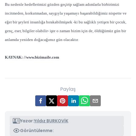
Bu nedenle hedeflerimizi gözden geçirip sağlam adımlarla birbirimizi
incitmeden, korkutmadan, saygıyla yaşamayı başarabildiğimiz nispette ve
eğer bir şeyleri insanlığa bırakabilmişsek -ki bu sağlıklı yetişen bir çocuk,
genç, eser, bilgiler olabilir- işte o zaman bizim için de, öldüğümüz gün bir
anlamda yeniden doğacağımız gün olacaktır.
KAYNAK:
//www.bizimaile.com
Paylaş
Yazar:
Yıldız BURKOVİK
Görüntülenme: