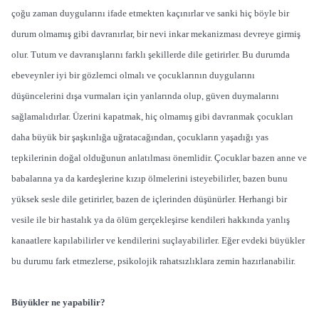
çoğu zaman duygularını ifade etmekten kaçınırlar ve sanki hiç böyle bir
durum olmamış gibi davranırlar, bir nevi inkar mekanizması devreye girmiş
olur. Tutum ve davranışlarını farklı şekillerde dile getirirler. Bu durumda
ebeveynler iyi bir gözlemci olmalı ve çocuklarının duygularını
düşüncelerini dışa vurmaları için yanlarında olup, güven duymalarını
sağlamalıdırlar. Üzerini kapatmak, hiç olmamış gibi davranmak çocukları
daha büyük bir şaşkınlığa uğratacağından, çocukların yaşadığı yas
tepkilerinin doğal olduğunun anlatılması önemlidir. Çocuklar bazen anne ve
babalarına ya da kardeşlerine kızıp ölmelerini isteyebilirler, bazen bunu
yüksek sesle dile getirirler, bazen de içlerinden düşünürler. Herhangi bir
vesile ile bir hastalık ya da ölüm gerçekleşirse kendileri hakkında yanlış
kanaatlere kapılabilirler ve kendilerini suçlayabilirler. Eğer evdeki büyükler
bu durumu fark etmezlerse, psikolojik rahatsızlıklara zemin hazırlanabilir.
Büyükler ne yapabilir?