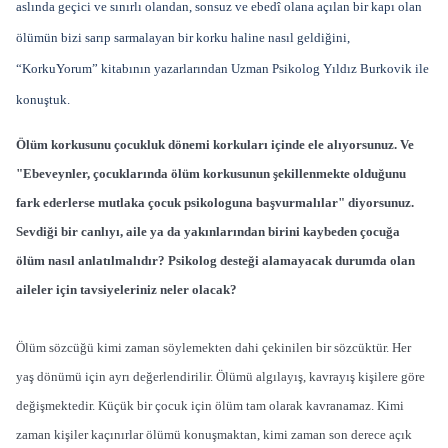
aslında geçici ve sınırlı olandan, sonsuz ve ebedî olana açılan bir kapı olan
ölümün bizi sarıp sarmalayan bir korku haline nasıl geldiğini,
“KorkuYorum” kitabının yazarlarından Uzman Psikolog Yıldız Burkovik ile
konuştuk.
Ölüm korkusunu çocukluk dönemi korkuları içinde ele alıyorsunuz. Ve
"Ebeveynler, çocuklarında ölüm korkusunun şekillenmekte olduğunu
fark ederlerse mutlaka çocuk psikologuna başvurmalılar" diyorsunuz.
Sevdiği bir canlıyı, aile ya da yakınlarından birini kaybeden çocuğa
ölüm nasıl anlatılmalıdır? Psikolog desteği alamayacak durumda olan
aileler için tavsiyeleriniz neler olacak?
Ölüm sözcüğü kimi zaman söylemekten dahi çekinilen bir sözcüktür. Her
yaş dönümü için ayrı değerlendirilir. Ölümü algılayış, kavrayış kişilere göre
değişmektedir. Küçük bir çocuk için ölüm tam olarak kavranamaz. Kimi
zaman kişiler kaçınırlar ölümü konuşmaktan, kimi zaman son derece açık