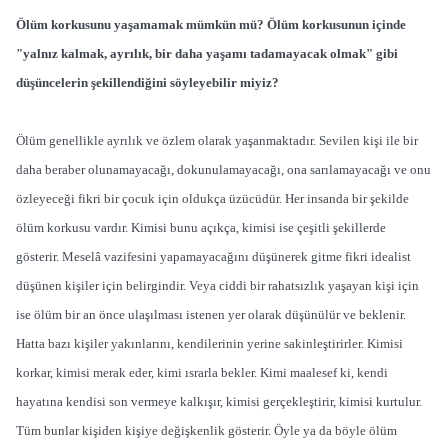
Ölüm korkusunu yaşamamak mümkün mü? Ölüm korkusunun içinde
"yalnız kalmak, ayrılık, bir daha yaşamı tadamayacak olmak" gibi
düşüncelerin şekillendiğini söyleyebilir miyiz?
Ölüm genellikle ayrılık ve özlem olarak yaşanmaktadır. Sevilen kişi ile bir
daha beraber olunamayacağı, dokunulamayacağı, ona sarılamayacağı ve onu
özleyeceği fikri bir çocuk için oldukça üzücüdür. Her insanda bir şekilde
ölüm korkusu vardır. Kimisi bunu açıkça, kimisi ise çeşitli şekillerde
gösterir. Meselâ vazifesini yapamayacağını düşünerek gitme fikri idealist
düşünen kişiler için belirgindir. Veya ciddi bir rahatsızlık yaşayan kişi için
ise ölüm bir an önce ulaşılması istenen yer olarak düşünülür ve beklenir.
Hatta bazı kişiler yakınlarını, kendilerinin yerine sakinleştirirler. Kimisi
korkar, kimisi merak eder, kimi ısrarla bekler. Kimi maalesef ki, kendi
hayatına kendisi son vermeye kalkışır, kimisi gerçekleştirir, kimisi kurtulur.
Tüm bunlar kişiden kişiye değişkenlik gösterir. Öyle ya da böyle ölüm