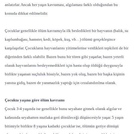
anlatırlar. Ancak her yaşın kavraması, algılaması farklı olduğundan bu
konuda dikkat edilmelidir.
Çocuklar genellikle ölüm kavramıyla ilk besledikleri bir hayvanın (balık, su
kaplumbağası, hamster, kedi, köpek, kuş, vb…) ölümü gerçekleşince
karşılaşırlar. Çocukların hayvanlarını yitirmelerine verdikleri tepkileri de bir
diğerinden farklı olabilir. Bazen bunu bir tören gibi yaşarlar, bazen yeterli
olarak hayvanlarını besleyemedikleri için hasta olup öldüğü duygusuyla
birlikte yaşanan suçluluk hissiyle, bazen yok oluş, bazen bir başka kişinin
yanına gidiş, bazen de yaramazlık yaptığı için cezalandırılma olarak.
Çocukta yaşına göre ölüm kavramı
Çocuk 3-4 yaşında ise genellikle bunu seyahate gitmek olarak algılar ve
kafasında seyahatten mutlaka geri dönüleceği düşüncesiyle yaşar. 5 yaşın
bitimiyle birlikte 8 yaşına kadarki çocuklar ise, ölümün geriye dönüşü