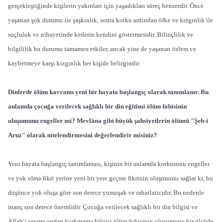
gerçekleştiğinde kişilerin yakınları için yaşadıkları süreç benzerdir. Önce
yaşanan şok durumu ile şaşkınlık, sonra korku ardından öfke ve kızgınlık ile
suçluluk ve nihayetinde kederin kendini göstermesidir. Bilinçlilik ve
bilgililik bu durumu tamamen etkiler, ancak yine de yaşanan özlem ve
kaybetmeye karşı kızgınlık her kişide belirgindir.
Dinlerde ölüm kavramı yeni bir hayata başlangıç olarak tanımlanır. Bu
anlamda çocuğa verilecek sağlıklı bir din eğitimi ölüm fobisinin
oluşumunu engeller mi? Mevlâna gibi büyük şahsiyetlerin ölümü "Şeb-i
Aruz" olarak nitelendirmesini değerlendirir misiniz?
Yeni hayata başlangıç tanımlaması, kişinin bir anlamda korkusunu engeller
ve yok olma fikri yerine yeni bir yere geçme fikrinin oluşmasını sağlar ki, bu
düşünce yok oluşa göre son derece yumuşak ve rahatlatıcıdır. Bu nedenle
inanç son derece önemlidir. Çocuğa verilecek sağlıklı bir din bilgisi ve
Allah’ı sevme ondan korkmama bilgisi ölüm fobisinin oluşumunu bir ölçüde