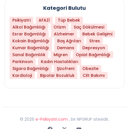
Kategori Bulutu
Psikiyatri
AFAZİ
Tüp Bebek
Alkol Bağımlılığı
Otizm
Saç Dökülmesi
Esrar Bağımlılığı
Alzheimer
Bebek Gelişimi
Kokain Bağımlılığı
Baş Ağrıları
Stres
Kumar Bağımlılığı
Demans
Depresyon
Sanal Bağımlılık
Migren
Opiat Bağımlılığı
Parkinson
Kadın Hastalıkları
Sigara Bağımlılığı
Şizofreni
Obezite
Kardioloji
Bipolar Bozukluk
Cilt Bakımı
©
2026
e-Psikiyatri.com
, bir NPGRUP sitesidir,