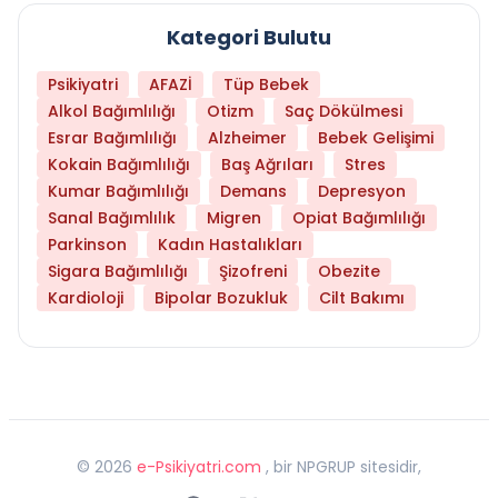
Kategori Bulutu
Psikiyatri
AFAZİ
Tüp Bebek
Alkol Bağımlılığı
Otizm
Saç Dökülmesi
Esrar Bağımlılığı
Alzheimer
Bebek Gelişimi
Kokain Bağımlılığı
Baş Ağrıları
Stres
Kumar Bağımlılığı
Demans
Depresyon
Sanal Bağımlılık
Migren
Opiat Bağımlılığı
Parkinson
Kadın Hastalıkları
Sigara Bağımlılığı
Şizofreni
Obezite
Kardioloji
Bipolar Bozukluk
Cilt Bakımı
©
2026
e-Psikiyatri.com
, bir NPGRUP sitesidir,