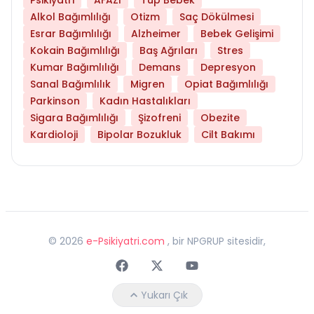
Alkol Bağımlılığı
Otizm
Saç Dökülmesi
Esrar Bağımlılığı
Alzheimer
Bebek Gelişimi
Kokain Bağımlılığı
Baş Ağrıları
Stres
Kumar Bağımlılığı
Demans
Depresyon
Sanal Bağımlılık
Migren
Opiat Bağımlılığı
Parkinson
Kadın Hastalıkları
Sigara Bağımlılığı
Şizofreni
Obezite
Kardioloji
Bipolar Bozukluk
Cilt Bakımı
©
2026
e-Psikiyatri.com
, bir NPGRUP sitesidir,
Faceebok
Twitter
Youtube
Yukarı Çık