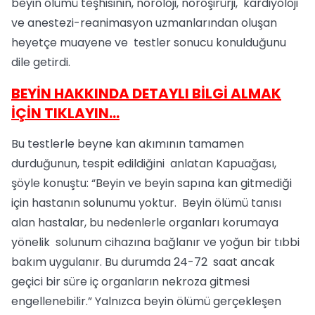
beyin ölümü teşhisinin, nöroloji, nöroşirürji, kardiyoloji
ve anestezi-reanimasyon uzmanlarından oluşan
heyetçe muayene ve testler sonucu konulduğunu
dile getirdi.
BEYİN HAKKINDA DETAYLI BİLGİ ALMAK
İÇİN TIKLAYIN...
Bu testlerle beyne kan akımının tamamen
durduğunun, tespit edildiğini anlatan Kapuağası,
şöyle konuştu: “Beyin ve beyin sapına kan gitmediği
için hastanın solunumu yoktur. Beyin ölümü tanısı
alan hastalar, bu nedenlerle organları korumaya
yönelik solunum cihazına bağlanır ve yoğun bir tıbbi
bakım uygulanır. Bu durumda 24-72 saat ancak
geçici bir süre iç organların nekroza gitmesi
engellenebilir.” Yalnızca beyin ölümü gerçekleşen