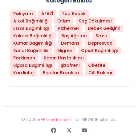
Kategori Bulutu
Psikiyatri
AFAZİ
Tüp Bebek
Alkol Bağımlılığı
Otizm
Saç Dökülmesi
Esrar Bağımlılığı
Alzheimer
Bebek Gelişimi
Kokain Bağımlılığı
Baş Ağrıları
Stres
Kumar Bağımlılığı
Demans
Depresyon
Sanal Bağımlılık
Migren
Opiat Bağımlılığı
Parkinson
Kadın Hastalıkları
Sigara Bağımlılığı
Şizofreni
Obezite
Kardioloji
Bipolar Bozukluk
Cilt Bakımı
©
2026
e-Psikiyatri.com
, bir NPGRUP sitesidir,
Faceebok
Twitter
Youtube