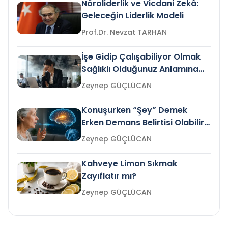
Nöroliderlik ve Vicdani Zekâ:
Geleceğin Liderlik Modeli
Prof.Dr. Nevzat TARHAN
İşe Gidip Çalışabiliyor Olmak
Sağlıklı Olduğunuz Anlamına
Gelir mi?
Zeynep GÜÇLÜCAN
Konuşurken “Şey” Demek
Erken Demans Belirtisi Olabilir
mi?
Zeynep GÜÇLÜCAN
Kahveye Limon Sıkmak
Zayıflatır mı?
Zeynep GÜÇLÜCAN