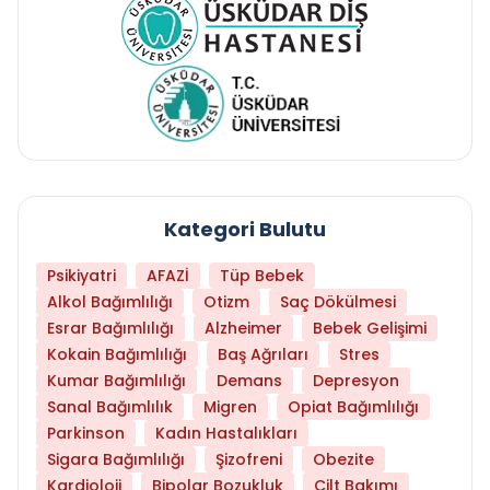
Kategori Bulutu
Psikiyatri
AFAZİ
Tüp Bebek
Alkol Bağımlılığı
Otizm
Saç Dökülmesi
Esrar Bağımlılığı
Alzheimer
Bebek Gelişimi
Kokain Bağımlılığı
Baş Ağrıları
Stres
Kumar Bağımlılığı
Demans
Depresyon
Sanal Bağımlılık
Migren
Opiat Bağımlılığı
Parkinson
Kadın Hastalıkları
Sigara Bağımlılığı
Şizofreni
Obezite
Kardioloji
Bipolar Bozukluk
Cilt Bakımı