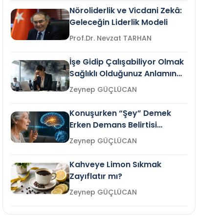
Nöroliderlik ve Vicdani Zekâ:
Geleceğin Liderlik Modeli
Prof.Dr. Nevzat TARHAN
İşe Gidip Çalışabiliyor Olmak
Sağlıklı Olduğunuz Anlamına
Gelir mi?
Zeynep GÜÇLÜCAN
Konuşurken “Şey” Demek
Erken Demans Belirtisi
Olabilir mi?
Zeynep GÜÇLÜCAN
Kahveye Limon Sıkmak
Zayıflatır mı?
Zeynep GÜÇLÜCAN