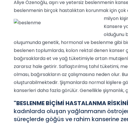
Aliye Özenoğlu, aşırı ve yetersiz beslenmenin kanser ri
beslenmenin birçok hastalıktan korunmak için çok ö
milyon kişi
Kansere ya
olduğunu b
oluşumunda genetik, hormonal ve beslenme gibi bi
beslenen toplumlarda, kolon rektal denen kanser ç
bağırsaklarda et ve yağ tüketimiyle artan mutajenle
zararsız hale getirir. Saflaştırılmış tahıl tüketimi, 
olması, bağırsakların az çalışmasına neden olur. Bu
oluşturabilmektedir. Şişmanlarda normal kişilere gö
kanserleri daha fazla görülür. Genellikle şişmanlık, 
"BESLENME BİÇİMİ HASTALANMA RİSKİ
kadınlarda oluşan yağlanmanın östrojen 
süreçlerde göğüs ve rahim kanserine ze