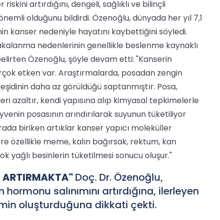
skini artırdığını, dengeli, sağlıklı ve bilinçli
nemli olduğunu bildirdi.
Özenoğlu, dünyada her yıl 7,1
nin kanser nedeniyle hayatını kaybettiğini söyledi.
kalanma nedenlerinin genellikle beslenme kaynaklı
elirten Özenoğlu, şöyle devam etti: "Kanserin
rçok etken var. Araştırmalarda, posadan zengin
eşidinin daha az görüldüğü saptanmıştır. Posa,
ri azaltır, kendi yapısına alıp kimyasal tepkimelerle
meyvenin posasının arındırılarak suyunun tüketiliyor
rada biriken artıklar kanser yapıcı moleküller
re özellikle meme, kalın bağırsak, rektum, kan
çok yağlı besinlerin tüketilmesi sonucu oluşur."
Nİ ARTIRMAKTA"
Doç. Dr. Özenoğlu,
hormonu salınımını artırdığına, ilerleyen
min oluşturduğuna dikkati çekti.