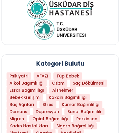
Kategori Bulutu
Psikiyatri
AFAZİ
Tüp Bebek
Alkol Bağımlılığı
Otizm
Saç Dökülmesi
Esrar Bağımlılığı
Alzheimer
Bebek Gelişimi
Kokain Bağımlılığı
Baş Ağrıları
Stres
Kumar Bağımlılığı
Hangi Yaşta Hangi Testi Yaptırmanız Gerekt
Demans
Depresyon
Sanal Bağımlılık
Migren
Opiat Bağımlılığı
Parkinson
Kadın Hastalıkları
Sigara Bağımlılığı