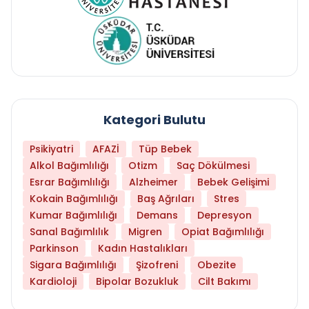
Kategori Bulutu
Psikiyatri
AFAZİ
Tüp Bebek
Alkol Bağımlılığı
Otizm
Saç Dökülmesi
Esrar Bağımlılığı
Alzheimer
Bebek Gelişimi
Kokain Bağımlılığı
Baş Ağrıları
Stres
Kumar Bağımlılığı
Demans
Depresyon
Sanal Bağımlılık
Migren
Opiat Bağımlılığı
Parkinson
Kadın Hastalıkları
Sigara Bağımlılığı
Şizofreni
Obezite
Kardioloji
Bipolar Bozukluk
Cilt Bakımı