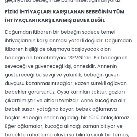
geçiriyorsa bebeğin de bunu hissettiğini biliyoruz.
FİZİKİ İHTİYAÇLARI KARŞILANAN BEBEĞİNİN TÜM
İHTİYAÇLARI KARŞILANMIŞ DEMEK DEĞİL
Doğumdan itibaren bir bebeğin sadece temel
ihtiyaçlarının karşılanması yeterli değildir. Doğumdan
itibaren kişiliği de oluşmaya başlayacak olan
bebeğin en temel ihtiyacı “SEVGİ”dir. Bir bebeğin ilk
seveceği ve güveneceği kişi, annesidir. Annenin
göstereceği bu sevgi ve yakınlık, bebeğin güven
duygusu kazanmasını sağlar. Bazen sürekli ağlayan
bebekler görürsünüz. Oysa karınları toktur, gazları
çıkartılmıştır ve altları temizdir. Anne kucağına alır;
bebek susar, yatağına koyar; bebek ağlamaya
başlar. Bebeğin neden ağladığı bir türlü anlaşılamaz.
Eğer ağlamalar, kucağa alındığı zaman bitiyor ve
bebekte rahatlama oluyorsa bilin ki sıcak bir temas,