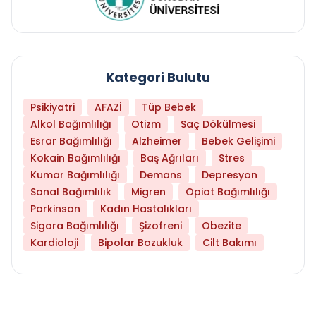
Kategori Bulutu
Psikiyatri
AFAZİ
Tüp Bebek
Alkol Bağımlılığı
Otizm
Saç Dökülmesi
Esrar Bağımlılığı
Alzheimer
Bebek Gelişimi
Kokain Bağımlılığı
Baş Ağrıları
Stres
Kumar Bağımlılığı
Demans
Depresyon
Sanal Bağımlılık
Migren
Opiat Bağımlılığı
Parkinson
Kadın Hastalıkları
Sigara Bağımlılığı
Şizofreni
Obezite
Kardioloji
Bipolar Bozukluk
Cilt Bakımı