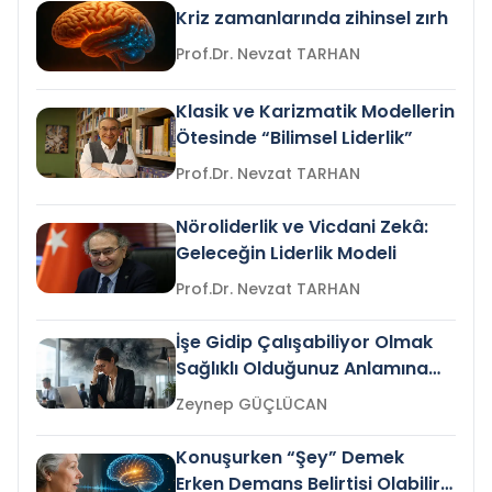
Kriz zamanlarında zihinsel zırh
Prof.Dr. Nevzat TARHAN
Klasik ve Karizmatik Modellerin
Ötesinde “Bilimsel Liderlik”
Prof.Dr. Nevzat TARHAN
Nöroliderlik ve Vicdani Zekâ:
Geleceğin Liderlik Modeli
Prof.Dr. Nevzat TARHAN
İşe Gidip Çalışabiliyor Olmak
Sağlıklı Olduğunuz Anlamına
Gelir mi?
Zeynep GÜÇLÜCAN
Konuşurken “Şey” Demek
Erken Demans Belirtisi Olabilir