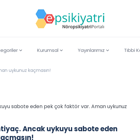
egoriler
Kurumsal
Yayınlarımız
Tıbbi 
an uykunuz kaçmasın!
ykuyu sabote eden pek çok faktör var. Aman uykunuz
htiyaç. Ancak uykuyu sabote eden
kaçmasın!