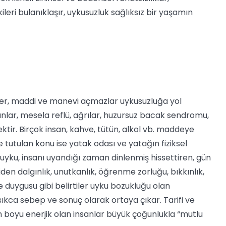
ileri bulanıklaşır, uykusuzluk sağlıksız bir yaşamın
şeler, maddi ve manevi açmazlar uykusuzluğa yol
unlar, mesela reflü, ağrılar, huzursuz bacak sendromu,
ektir. Birçok insan, kahve, tütün, alkol vb. maddeye
e tutulan konu ise yatak odası ve yatağın fiziksel
ı uyku, insanı uyandığı zaman dinlenmiş hissettiren, gün
en dalgınlık, unutkanlık, öğrenme zorluğu, bıkkınlık,
fke duygusu gibi belirtiler uyku bozukluğu olan
sıkca sebep ve sonuç olarak ortaya çıkar. Tarifi ve
n boyu enerjik olan insanlar büyük çoğunlukla “mutlu