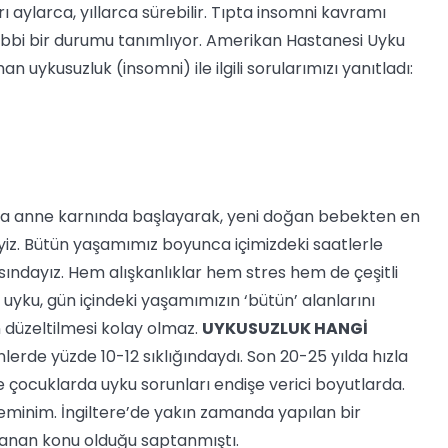
 aylarca, yıllarca sürebilir. Tıpta insomni kavramı
tıbbi bir durumu tanımlıyor. Amerikan Hastanesi Uyku
 uykusuzluk (insomni) ile ilgili sorularımızı yanıtladı:
aha anne karnında başlayarak, yeni doğan bebekten en
yiz. Bütün yaşamımız boyunca içimizdeki saatlerle
ndayız. Hem alışkanlıklar hem stres hem de çeşitli
ü uyku, gün içindeki yaşamımızın ‘bütün’ alanlarını
n düzeltilmesi kolay olmaz.
UYKUSUZLUK HANGİ
erde yüzde 10-12 sıklığındaydı. Son 20-25 yılda hızla
 çocuklarda uyku sorunları endişe verici boyutlarda.
eminim. İngiltere’de yakın zamanda yapılan bir
ranan konu olduğu saptanmıştı.