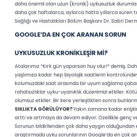
daha önemli olan uzun (kronik) uykusuzluk durumları
daha çok haftalarca, aylarca hatta yıllarca süren 
Sağlığı ve Hastalıkları Bölüm Başkanı Dr. Sabri Derman
GOOGLE’DA EN ÇOK ARANAN SORUN
UYKUSUZLUK KRONİKLEŞİR Mİ?
Atalarımız “Kırk gün yaparsan huy olur!” demiş. D
yaşlımıza kadar hep biyolojik saatlerin kontrolünde
kolumuzdaki saat arasında bir uyum sağlama çabası
rahatsızlıklar uyku-uyanıklık düzenimizi etkiler. Köt
olumsuz etkiler. Bir kere yerleştikten sonra bunları
SIKLIKTA GÖRÜLÜYOR?
Yakın zamana kadar erişkinl
arttı ve artmaya da devam ediyor. Özellikle genç ve
Sorunun bildirilenden çok daha yaygın olduğundan 
araştırmada uyku sorunlarının Google’da en çok a