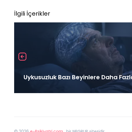
İlgili İçerikler
Uykusuzluk Bazı Beyinlere Daha Fazl
©
2026
e-Psikiyatri.com
, bir NPGRUP sitesidir,