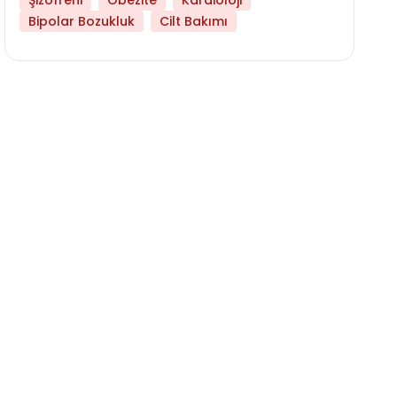
Şizofreni
Obezite
Kardioloji
Bipolar Bozukluk
Cilt Bakımı