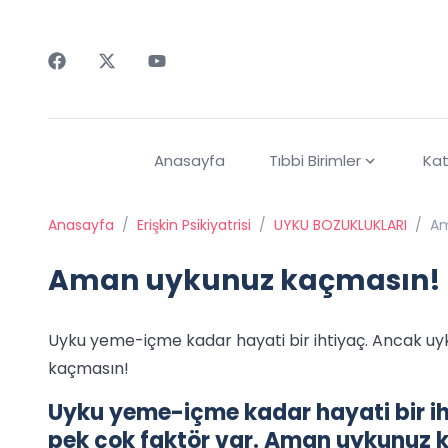
Faceebok
Twitter
Youtube
Anasayfa
Tıbbi Birimler
Kat
Anasayfa
/
Erişkin Psikiyatrisi
/
UYKU BOZUKLUKLARI
/
Am
Aman uykunuz kaçmasın!
Uyku yeme-içme kadar hayati bir ihtiyaç. Ancak u
kaçmasın!
Uyku yeme-içme kadar hayati bir i
pek çok faktör var. Aman uykunuz 