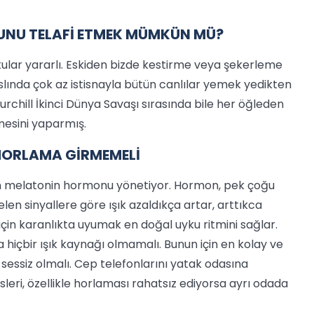
NU TELAFİ ETMEK MÜMKÜN MÜ?
ar yararlı. Eskiden bizde kestirme veya şekerleme
Aslında çok az istisnayla bütün canlılar yemek yedikten
urchill İkinci Dünya Savaşı sırasında bile her öğleden
mesini yaparmış.
 HORLAMA GİRMEMELİ
an melatonin hormonu yönetiyor. Hormon, pek çoğu
n sinyallere göre ışık azaldıkça artar, arttıkca
n için karanlıkta uyumak en doğal uyku ritmini sağlar.
a hiçbir ışık kaynağı olmamalı. Bunun için en kolay ve
sessiz olmalı. Cep telefonlarını yatak odasına
sleri, özellikle horlaması rahatsız ediyorsa ayrı odada