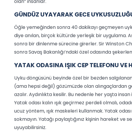
olan” insanlar.
GÜNDÜZ UYAYARAK GECE UYKUSUZLUĞU
Öğle yemeğinden sonra 40 dakikayı geçmeyen uykul
diye anılan, birçok kültürde yerleşik bir uygulama. 
sonra bir dinlenme sürecine girerler. Sir Winston Ch
sonra Savaş Bakanlığı’ndaki özel odasında şekerle
YATAK ODASINA IŞIK CEP TELEFONU VE
Uyku döngüsünü beyinde özel bir bezden salgılan
(ama hepsi değil) gözümüzde olan alıngaçlardan gele
azalır. Aydınlıkta kesilir. Bu nedenle her yaşta insa
Yatak odası kalın ışık geçirmez perdeli olmalı, odad
ucuz yöntem, ışık maskeleri kullanmak. Yatak odası 
sokmayın. Yatağı paylaştığınız kişinin hareket ve se
uyuyabilirsiniz.