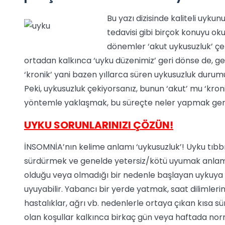
Bu yazı dizisinde kaliteli uyku
tedavisi gibi birçok konuyu ok
dönemler ‘akut uykusuzluk’ çe
ortadan kalkınca ‘uyku düzenimiz’ geri dönse de, g
‘kronik’ yani bazen yıllarca süren uykusuzluk durumu.
Peki, uykusuzluk çekiyorsanız, bunun ‘akut’ mu ‘kroni
yöntemle yaklaşmak, bu süreçte neler yapmak gerekir
UYKU SORUNLARINIZI ÇÖZÜN!
İNSOMNİA’nın kelime anlamı ‘uykusuzluk’! Uyku tıbb
sürdürmek ve genelde yetersiz/kötü uyumak anlamında
olduğu veya olmadığı bir nedenle başlayan uykuy
uyuyabilir. Yabancı bir yerde yatmak, saat dilimleri
hastalıklar, ağrı vb. nedenlerle ortaya çıkan kısa s
olan koşullar kalkınca birkaç gün veya haftada nor