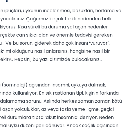
nun ipuçları, uykunun incelenmesi, bozukları, horlama ve
uyacaksınız. Çoğumuz birçok farklı nedenden belli
kiyoruz. Kısa süreli bu duruma yol açan nedenler
erçekte can sıkıcı olan ve önemle tedavisi gereken
.. Ve bu sorun, giderek daha çok insanı ‘vuruyor’...
k’ mi olduğunu nasıl anlarsınız, hangisine nasıl bir
?.. Hepsini, bu yazı dizimizde bulacaksınız...
ı (somnoloji) açısından insomni, uykuya dalmak,
 kullanılıyor. En sık rastlanan tipi, kişinin farkında
a dalamama sorunu. Aslında herkes zaman zaman kötü
ni aşan yolculuklar, az veya fazla yeme-içme, geçici
üreli durumlara tıpta ‘akut insomnia’ deniyor. Neden
mal uyku düzeni geri dönüyor. Ancak sağlık açısından