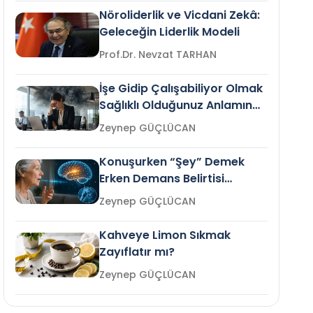
Nöroliderlik ve Vicdani Zekâ:
Geleceğin Liderlik Modeli
Prof.Dr. Nevzat TARHAN
İşe Gidip Çalışabiliyor Olmak
Sağlıklı Olduğunuz Anlamına
Gelir mi?
Zeynep GÜÇLÜCAN
Konuşurken “Şey” Demek
Erken Demans Belirtisi
Olabilir mi?
Zeynep GÜÇLÜCAN
Kahveye Limon Sıkmak
Zayıflatır mı?
Zeynep GÜÇLÜCAN