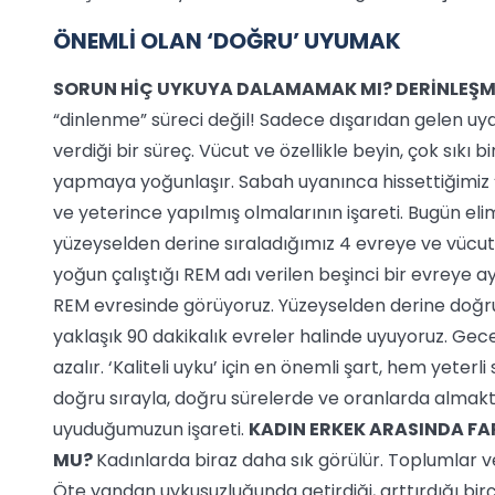
ÖNEMLİ OLAN ‘DOĞRU’ UYUMAK
SORUN HİÇ UYKUYA DALAMAMAK MI? DERİNLEŞM
“dinlenme” süreci değil! Sadece dışarıdan gelen uya
verdiği bir süreç. Vücut ve özellikle beyin, çok sıkı 
yapmaya yoğunlaşır. Sabah uyanınca hissettiğimiz ‘
ve yeterince yapılmış olmalarının işareti. Bugün elim
yüzeyselden derine sıraladığımız 4 evreye ve vücu
yoğun çalıştığı REM adı verilen beşinci bir evreye 
REM evresinde görüyoruz. Yüzeyselden derine doğr
yaklaşık 90 dakikalık evreler halinde uyuyoruz. Gece 
azalır. ‘Kaliteli uyku’ için en önemli şart, hem ye
doğru sırayla, doğru sürelerde ve oranlarda almaktı
uyuduğumuzun işareti.
KADIN ERKEK ARASINDA FA
MU?
Kadınlarda biraz daha sık görülür. Toplumlar ve k
Öte yandan uykusuzluğunda getirdiği, arttırdığı birço