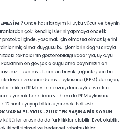
EMESİ Mİ?
Önce hatırlatayım ki, uyku vücut ve beynin
ranlardan çok, kendi iç işlerini yapmaya öncelik
bir protokol içinde, yaşamak için olmazsa olmaz işlerini
dinlenmiş olma’ duygusu bu işlemlerin doğru sırayla
izdeki teknolojinin gösterebildiği kadarıyla, uykuyu
t kaslarının en gevşek olduğu ama beynimizin en
ayırıyoruz. Uzun rüyalarımızın büyük çoğunluğunu bu
u ilerleyen ve sonunda rüya uykusuna (REM) dönüşen,
ilerledikçe REM evreleri uzar, derin uyku evreleri
terli süre uyumak hem derin ve hem de REM uykusunu
r. 12 saat uyuyup bitkin uyanmak, kalitesiz
RK VAR MI? UYKUSUZLUK TEK BAŞINA BİR SORUN
ültürler arasında da farklılıklar olabilir. Evet olabilir.
k ikincil zihinsel ve bedensel rahatsızlıklar,