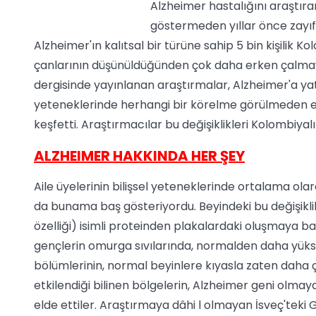
Alzheimer hastalığını araştıra
göstermeden yıllar önce zayıfl
Alzheimer'ın kalıtsal bir türüne sahip 5 bin kişilik K
çanlarının düşünüldüğünden çok daha erken çalmaya
dergisinde yayınlanan araştırmalar, Alzheimer'a yatk
yeteneklerinde herhangi bir körelme görülmeden en a
keşfetti. Araştırmacılar bu değişiklikleri Kolombiyal
ALZHEIMER HAKKINDA HER ŞEY
Aile üyelerinin bilişsel yeteneklerinde ortalama ola
da bunama baş gösteriyordu. Beyindeki bu değişiklik
özelliği) isimli proteinden plakalardaki oluşmaya 
gençlerin omurga sıvılarında, normalden daha yüks
bölümlerinin, normal beyinlere kıyasla zaten daha ço
etkilendiği bilinen bölgelerin, Alzheimer geni olm
elde ettiler. Araştırmaya dâhi l olmayan İsveç'teki