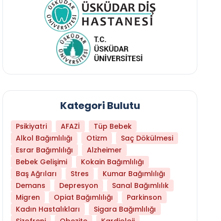
Kategori Bulutu
Psikiyatri
AFAZİ
Tüp Bebek
Alkol Bağımlılığı
Otizm
Saç Dökülmesi
Esrar Bağımlılığı
Alzheimer
Bebek Gelişimi
Kokain Bağımlılığı
Baş Ağrıları
Stres
Kumar Bağımlılığı
Daha Az Protein Tüketmek Yaşlanmayı Yava
Demans
Depresyon
Sanal Bağımlılık
Migren
Opiat Bağımlılığı
Parkinson
Kadın Hastalıkları
Sigara Bağımlılığı