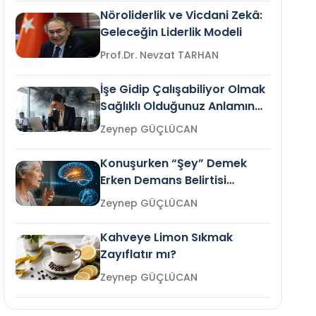
Nöroliderlik ve Vicdani Zekâ:
Geleceğin Liderlik Modeli
Prof.Dr. Nevzat TARHAN
İşe Gidip Çalışabiliyor Olmak
Sağlıklı Olduğunuz Anlamına
Gelir mi?
Zeynep GÜÇLÜCAN
Konuşurken “Şey” Demek
Erken Demans Belirtisi
Olabilir mi?
Zeynep GÜÇLÜCAN
Kahveye Limon Sıkmak
Zayıflatır mı?
Zeynep GÜÇLÜCAN