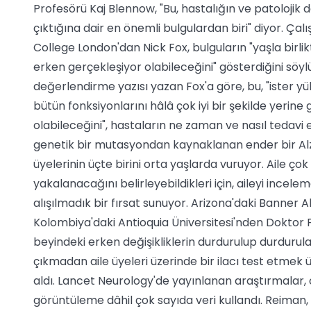
Profesörü Kaj Blennow, "Bu, hastalığın ve patolojik d
çıktığına dair en önemli bulgulardan biri" diyor. Ç
College London'dan Nick Fox, bulguların "yaşla birl
erken gerçekleşiyor olabileceğini" gösterdiğini söylü
değerlendirme yazısı yazan Fox'a göre, bu, "ister yü
bütün fonksiyonlarını hâlâ çok iyi bir şekilde yerine 
olabileceğini", hastaların ne zaman ve nasıl tedavi e
genetik bir mutasyondan kaynaklanan ender bir Alz
üyelerinin üçte birini orta yaşlarda vuruyor. Aile ç
yakalanacağını belirleyebildikleri için, aileyi ince
alışılmadık bir fırsat sunuyor. Arizona'daki Banner
Kolombiya'daki Antioquia Üniversitesi'nden Doktor
beyindeki erken değişikliklerin durdurulup durdurul
çıkmadan aile üyeleri üzerinde bir ilacı test etmek 
aldı. Lancet Neurology'de yayınlanan araştırmalar,
görüntüleme dâhil çok sayıda veri kullandı. Reiman, 