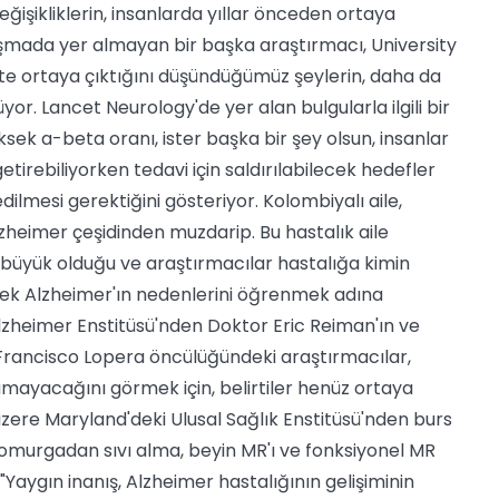
eğişikliklerin, insanlarda yıllar önceden ortaya
alışmada yer almayan bir başka araştırmacı, University
ikte ortaya çıktığını düşündüğümüz şeylerin, daha da
yor. Lancet Neurology'de yer alan bulgularla ilgili bir
ksek a-beta oranı, ister başka bir şey olsun, insanlar
getirebiliyorken tedavi için saldırılabilecek hedefler
dilmesi gerektiğini gösteriyor. Kolombiyalı aile,
heimer çeşidinden muzdarip. Bu hastalık aile
ok büyük olduğu ve araştırmacılar hastalığa kimin
lemek Alzheimer'ın nedenlerini öğrenmek adına
 Alzheimer Enstitüsü'nden Doktor Eric Reiman'ın ve
 Francisco Lopera öncülüğündeki araştırmacılar,
amayacağını görmek için, belirtiler henüz ortaya
üzere Maryland'deki Ulusal Sağlık Enstitüsü'nden burs
 omurgadan sıvı alma, beyin MR'ı ve fonksiyonel MR
"Yaygın inanış, Alzheimer hastalığının gelişiminin