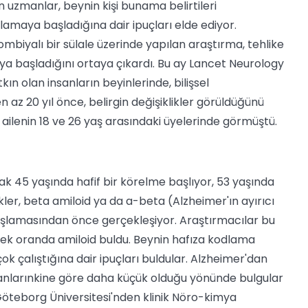
n uzmanlar, beynin kişi bunama belirtileri
amaya başladığına dair ipuçları elde ediyor.
olombiyalı bir sülale üzerinde yapılan araştırma, tehlike
 başladığını ortaya çıkardı. Bu ay Lancet Neurology
ın olan insanların beyinlerinde, bilişsel
z 20 yıl önce, belirgin değişiklikler görüldüğünü
ı ailenin 18 ve 26 yaş arasındaki üyelerinde görmüştü.
rak 45 yaşında hafif bir körelme başlıyor, 53 yaşında
ler, beta amiloid ya da a-beta (Alzheimer'ın ayırıcı
başlamasından önce gerçekleşiyor. Araştırmacılar bu
ek oranda amiloid buldu. Beynin hafıza kodlama
k çalıştığına dair ipuçları buldular. Alzheimer'dan
ayanlarınkine göre daha küçük olduğu yönünde bulgular
 Göteborg Üniversitesi'nden klinik Nöro-kimya