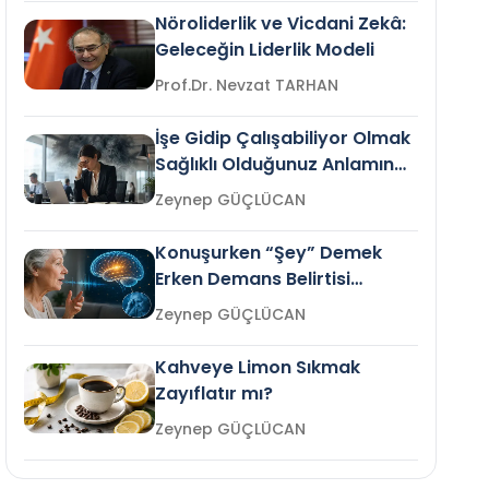
Nöroliderlik ve Vicdani Zekâ:
Geleceğin Liderlik Modeli
Prof.Dr. Nevzat TARHAN
İşe Gidip Çalışabiliyor Olmak
Sağlıklı Olduğunuz Anlamına
Gelir mi?
Zeynep GÜÇLÜCAN
Konuşurken “Şey” Demek
Erken Demans Belirtisi
Olabilir mi?
Zeynep GÜÇLÜCAN
Kahveye Limon Sıkmak
Zayıflatır mı?
Zeynep GÜÇLÜCAN