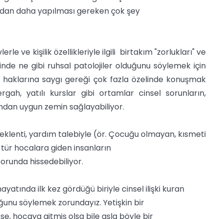
ından daha yapılması gereken çok şey
erle ve kişilik özellikleriyle ilgili birtakım "zorlukları" ve
de ne gibi ruhsal patolojiler olduğunu söylemek için
ik haklarına saygı gereği çok fazla özelinde konuşmak
ah, yatılı kurslar gibi ortamlar cinsel sorunların,
ndan uygun zemin sağlayabiliyor.
beklenti, yardım talebiyle (ör. Çocuğu olmayan, kısmeti
 tür hocalara giden insanların
orunda hissedebiliyor.
yatında ilk kez gördüğü biriyle cinsel ilişki kuran
ğunu söylemek zorundayız. Yetişkin bir
se, hocaya gitmiş olsa bile asla böyle bir