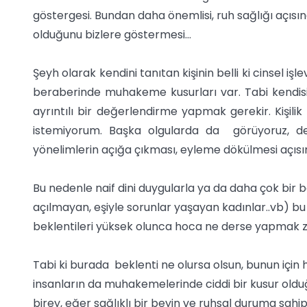
göstergesi. Bundan daha önemlisi, ruh sağlığı açıs
olduğunu bizlere göstermesi…
Şeyh olarak kendini tanıtan kişinin belli ki cinsel işlevl
beraberinde muhakeme kusurları var. Tabi kendisin
ayrıntılı bir değerlendirme yapmak gerekir. Kişil
istemiyorum. Başka olgularda da görüyoruz, derg
yönelimlerin açığa çıkması, eyleme dökülmesi açısı
Bu nedenle naif dini duygularla ya da daha çok bir 
açılmayan, eşiyle sorunlar yaşayan kadınlar..vb) bu
beklentileri yüksek olunca hoca ne derse yapmak z
Tabi ki burada beklenti ne olursa olsun, bunun için ha
insanların da muhakemelerinde ciddi bir kusur oldu
birey, eğer sağlıklı bir beyin ve ruhsal duruma sahip