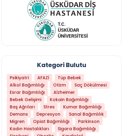
Kategori Bulutu
Psikiyatri
AFAZİ
Tüp Bebek
Alkol Bağımlılığı
Otizm
Saç Dökülmesi
Esrar Bağımlılığı
Alzheimer
Bebek Gelişimi
Kokain Bağımlılığı
Baş Ağrıları
Stres
Kumar Bağımlılığı
Daha Az Protein Tüketmek Yaşlanmayı Yava
Demans
Depresyon
Sanal Bağımlılık
Migren
Opiat Bağımlılığı
Parkinson
Kadın Hastalıkları
Sigara Bağımlılığı