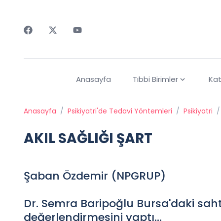
Faceebok
Twitter
Youtube
Anasayfa
Tıbbi Birimler
Kat
Anasayfa
/
Psikiyatri'de Tedavi Yöntemleri
/
Psikiyatri
/
AKIL SAĞLIĞI ŞART
Şaban Özdemir (NPGRUP)
Dr. Semra Baripoğlu Bursa'daki saht
değerlendirmesini yaptı…