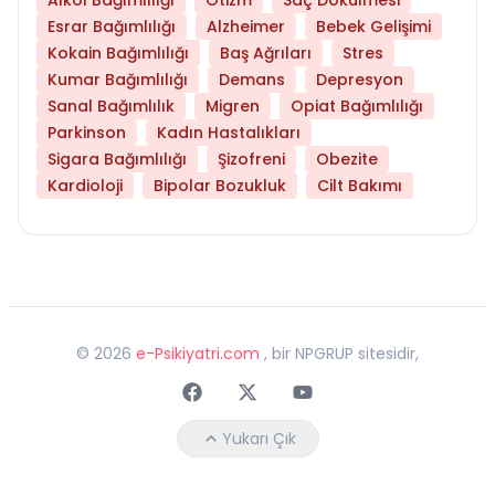
Esrar Bağımlılığı
Alzheimer
Bebek Gelişimi
Kokain Bağımlılığı
Baş Ağrıları
Stres
Kumar Bağımlılığı
Demans
Depresyon
Sanal Bağımlılık
Migren
Opiat Bağımlılığı
Parkinson
Kadın Hastalıkları
Sigara Bağımlılığı
Şizofreni
Obezite
Kardioloji
Bipolar Bozukluk
Cilt Bakımı
©
2026
e-Psikiyatri.com
, bir NPGRUP sitesidir,
Faceebok
Twitter
Youtube
Yukarı Çık