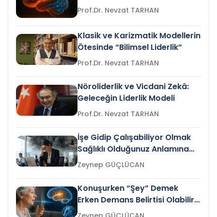
Prof.Dr. Nevzat TARHAN
Klasik ve Karizmatik Modellerin
Ötesinde “Bilimsel Liderlik”
Prof.Dr. Nevzat TARHAN
Nöroliderlik ve Vicdani Zekâ:
Geleceğin Liderlik Modeli
Prof.Dr. Nevzat TARHAN
İşe Gidip Çalışabiliyor Olmak
Sağlıklı Olduğunuz Anlamına
Gelir mi?
Zeynep GÜÇLÜCAN
Konuşurken “Şey” Demek
Erken Demans Belirtisi Olabilir
mi?
Zeynep GÜÇLÜCAN