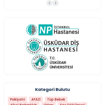
Kategori Bulutu
Psikiyatri
AFAZİ
Tüp Bebek
Alkol Bağımlılığı
Otizm
Saç Dökülmesi