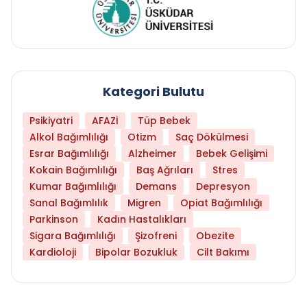
Kategori Bulutu
Psikiyatri
AFAZİ
Tüp Bebek
Alkol Bağımlılığı
Otizm
Saç Dökülmesi
Esrar Bağımlılığı
Alzheimer
Bebek Gelişimi
Kokain Bağımlılığı
Baş Ağrıları
Stres
Kumar Bağımlılığı
Demans
Depresyon
Sanal Bağımlılık
Migren
Opiat Bağımlılığı
Parkinson
Kadın Hastalıkları
Sigara Bağımlılığı
Şizofreni
Obezite
Kardioloji
Bipolar Bozukluk
Cilt Bakımı