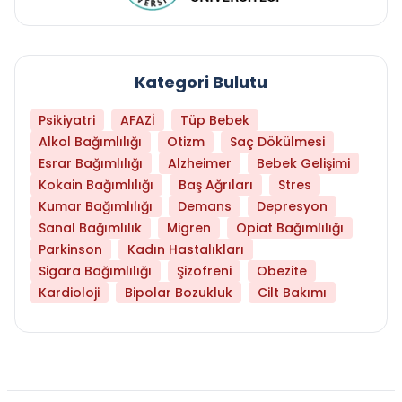
Kategori Bulutu
Psikiyatri
AFAZİ
Tüp Bebek
Alkol Bağımlılığı
Otizm
Saç Dökülmesi
Esrar Bağımlılığı
Alzheimer
Bebek Gelişimi
Kokain Bağımlılığı
Baş Ağrıları
Stres
Kumar Bağımlılığı
Demans
Depresyon
Sanal Bağımlılık
Migren
Opiat Bağımlılığı
Parkinson
Kadın Hastalıkları
Sigara Bağımlılığı
Şizofreni
Obezite
Kardioloji
Bipolar Bozukluk
Cilt Bakımı