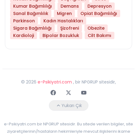
Kumar Bağımlılığı
Demans
Depresyon
Sanal Bağımlılık
Migren
Opiat Bağımlılığı
Parkinson
Kadın Hastalıkları
Sigara Bağımlılığı
Şizofreni
Obezite
Kardioloji
Bipolar Bozukluk
Cilt Bakımı
©
2026
e-Psikiyatri.com
, bir NPGRUP sitesidir,
Faceebok
Twitter
Youtube
Yukarı Çık
e-Psikiyatri.com bir NPGRUP sitesidir. Bu sitede verilen bilgiler, site
ziyaretçilerinin/hastaların hekimleriyle mevcut ilişkilerini ikame