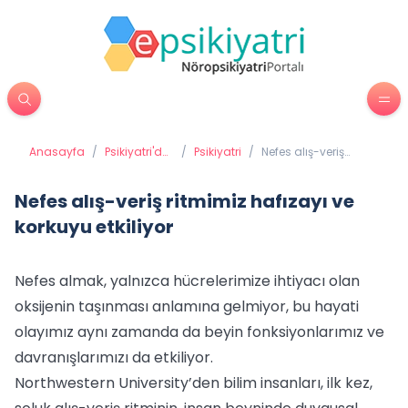
Anasayfa
/
Psikiyatri'de
/
Psikiyatri
/
Nefes alış-veriş
Tedavi
ritmimiz hafızayı ve
Yöntemleri
korkuyu etkiliyor
Nefes alış-veriş ritmimiz hafızayı ve
korkuyu etkiliyor
Nefes almak, yalnızca hücrelerimize ihtiyacı olan
oksijenin taşınması anlamına gelmiyor, bu hayati
olayımız aynı zamanda da beyin fonksiyonlarımız ve
davranışlarımızı da etkiliyor.
Northwestern University’den bilim insanları, ilk kez,