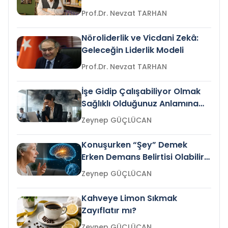
Prof.Dr. Nevzat TARHAN
Nöroliderlik ve Vicdani Zekâ:
Geleceğin Liderlik Modeli
Prof.Dr. Nevzat TARHAN
İşe Gidip Çalışabiliyor Olmak
Sağlıklı Olduğunuz Anlamına
Gelir mi?
Zeynep GÜÇLÜCAN
Konuşurken “Şey” Demek
Erken Demans Belirtisi Olabilir
mi?
Zeynep GÜÇLÜCAN
Kahveye Limon Sıkmak
Zayıflatır mı?
Zeynep GÜÇLÜCAN