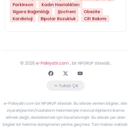
Parkinson
Kadın Hastalıkları
Sigara Bağımlılığı
Şizofreni
Obezite
Kardioloji
Bipolar Bozukluk
Cilt Bakımı
©
2026
e-Psikiyatri.com
, bir NPGRUP sitesidir,
Faceebok
Twitter
Youtube
Yukarı Çık
e-Psikiyatri.com bir NPGRUP sitesidir. Bu sitede verilen bilgiler, site
ziyaretçilerinin/hastaların hekimleriyle mevcut ilişkilerini ikame
etmek değil, desteklemek için tasarlanmıştır. Bu sitede yer alan
bilgiler bir hekime danışmanın yerine geçmez. Tüm hakları saklıdır.