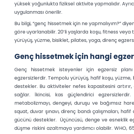
yüksek yoğunlukta fiziksel aktivite yapmalıdır. Ayrıc
uygulanması önerilir.
Bu bilgi, “genç hissetmek için ne yapmalıyım?” diyen 
göre uyarlanabilir. 20’li yaşlarda koşu, fitness veya ta
yürüyüş, yüzme, bisiklet, pilates, yoga, direnç egzers
Genç hissetmek için hangi egzer
Genç hissetmek isteyenler için egzersiz planı 
egzersizlerdir. Tempolu yürüyüş, hafif koşu, yüzme,
destekler. Bu aktiviteler nefes kapasitesini artırır
sağlar. İkincisi, kas güçlendirici egzersizlerdi
metabolizmayı, dengeyi, duruşu ve bağımsız hareket
squat, duvar şınavı, direnç bandı çalışmaları, hafif 
gücünü destekler. Üçüncüsü, denge ve esneklik egzer
düşme riskini azaltmaya yardımcı olabilir. WHO, 6