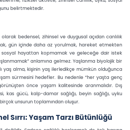
enme, fiziksel aktivite, zihinsel canlılık, uyku, sosyal
uğunu belirtmektedir.
olarak bedensel, zihinsel ve duygusal açıdan canlılık
nmak, gün içinde daha az yorulmak, hareket etmekten
 sosyal hayattan kopmamak ve geleceğe dair istek
yaşlanmamak” anlamına gelmez. Yaşlanma biyolojik bir
klı yaş alma, kişinin yaş ilerledikçe mümkün olduğunca
yaşam sürmesini hedefler. Bu nedenle “her yaşta genç
görünüşten önce yaşam kalitesinde aranmalıdır. Dış
si, kas gücü, kalp-damar sağlığı, beyin sağlığı, uyku
bi birçok unsurun toplamından oluşur.
l Sırrı: Yaşam Tarzı Bütünlüğü