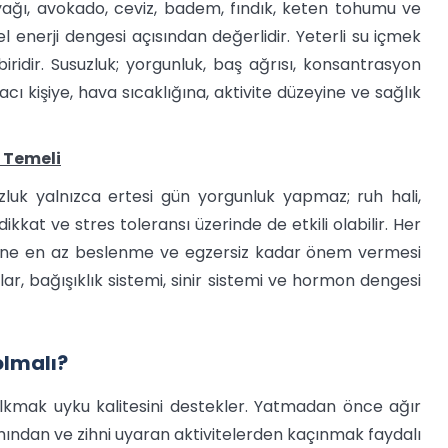
inyağı, avokado, ceviz, badem, fındık, keten tohumu ve
 enerji dengesi açısından değerlidir. Yeterli su içmek
idir. Susuzluk; yorgunluk, baş ağrısı, konsantrasyon
iyacı kişiye, hava sıcaklığına, aktivite düzeyine ve sağlık
 Temeli
luk yalnızca ertesi gün yorgunluk yapmaz; ruh hali,
ikkat ve stres toleransı üzerinde de etkili olabilir. Her
enine en az beslenme ve egzersiz kadar önem vermesi
lar, bağışıklık sistemi, sinir sistemi ve hormon dengesi
olmalı?
kmak uyku kalitesini destekler. Yatmadan önce ağır
ından ve zihni uyaran aktivitelerden kaçınmak faydalı