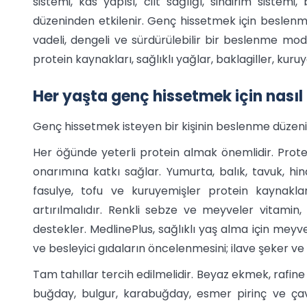
sistemi, kas yapısı, cilt sağlığı, sindirim siste
düzeninden etkilenir. Genç hissetmek için beslenme,
vadeli, dengeli ve sürdürülebilir bir beslenme mode
protein kaynakları, sağlıklı yağlar, baklagiller, kuru
Her yaşta genç hissetmek için nasıl
Genç hissetmek isteyen bir kişinin beslenme düzenin
Her öğünde yeterli protein almak önemlidir. Protei
onarımına katkı sağlar. Yumurta, balık, tavuk, hind
fasulye, tofu ve kuruyemişler protein kaynakla
artırılmalıdır. Renkli sebze ve meyveler vitamin, m
destekler. MedlinePlus, sağlıklı yaş alma için meyve-
ve besleyici gıdaların öncelenmesini; ilave şeker ve
Tam tahıllar tercih edilmelidir. Beyaz ekmek, rafine 
buğday, bulgur, karabuğday, esmer pirinç ve ça