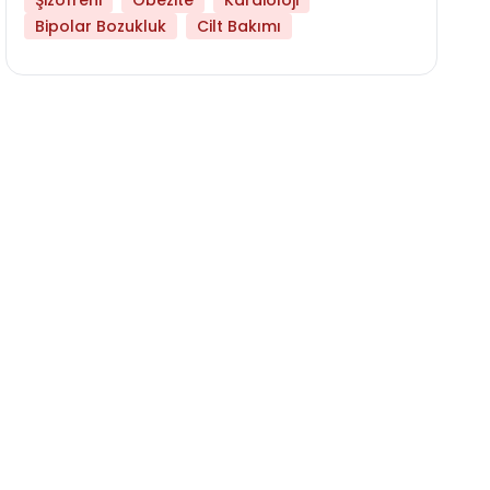
Şizofreni
Obezite
Kardioloji
Bipolar Bozukluk
Cilt Bakımı