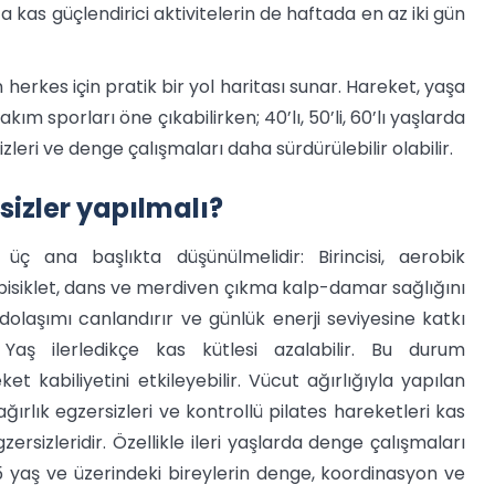
a kas güçlendirici aktivitelerin de haftada en az iki gün
herkes için pratik bir yol haritası sunar. Hareket, yaşa
kım sporları öne çıkabilirken; 40’lı, 50’li, 60’lı yaşlarda
izleri ve denge çalışmaları daha sürdürülebilir olabilir.
sizler yapılmalı?
üç ana başlıkta düşünülmelidir: Birincisi, aerobik
 bisiklet, dans ve merdiven çıkma kalp-damar sağlığını
, dolaşımı canlandırır ve günlük enerji seviyesine katkı
r. Yaş ilerledikçe kas kütlesi azalabilir. Bu durum
 kabiliyetini etkileyebilir. Vücut ağırlığıyla yapılan
ağırlık egzersizleri ve kontrollü pilates hareketleri kas
sizleridir. Özellikle ileri yaşlarda denge çalışmaları
5 yaş ve üzerindeki bireylerin denge, koordinasyon ve