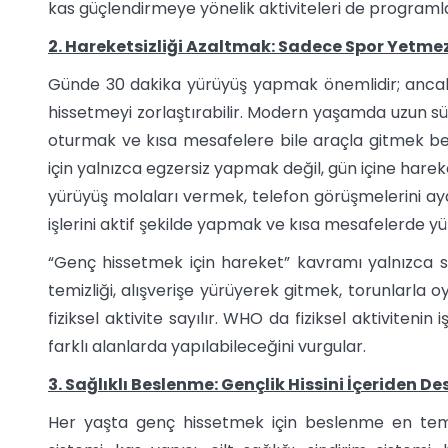
kas güçlendirmeye yönelik aktiviteleri de programl
2. Hareketsizliği Azaltmak: Sadece Spor Yetme
Günde 30 dakika yürüyüş yapmak önemlidir; ancak
hissetmeyi zorlaştırabilir. Modern yaşamda uzun s
oturmak ve kısa mesafelere bile araçla gitmek bed
için yalnızca egzersiz yapmak değil, gün içine hare
yürüyüş molaları vermek, telefon görüşmelerini a
işlerini aktif şekilde yapmak ve kısa mesafelerde yür
“Genç hissetmek için hareket” kavramı yalnızca spo
temizliği, alışverişe yürüyerek gitmek, torunlar
fiziksel aktivite sayılır. WHO da fiziksel aktivitenin 
farklı alanlarda yapılabileceğini vurgular.
3. Sağlıklı Beslenme: Gençlik Hissini İçeriden De
Her yaşta genç hissetmek için beslenme en temel 