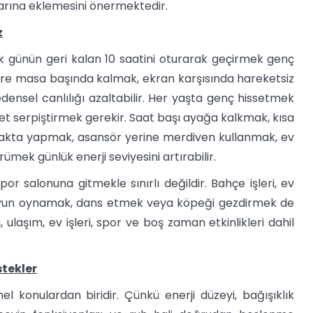
arına eklemesini önermektedir.
z
 günün geri kalan 10 saatini oturarak geçirmek genç
üre masa başında kalmak, ekran karşısında hareketsiz
ensel canlılığı azaltabilir. Her yaşta genç hissetmek
ket serpiştirmek gerekir. Saat başı ayağa kalkmak, kısa
yakta yapmak, asansör yerine merdiven kullanmak, ev
ümek günlük enerji seviyesini artırabilir.
r salonuna gitmekle sınırlı değildir. Bahçe işleri, ev
la oyun oynamak, dans etmek veya köpeği gezdirmek de
iş, ulaşım, ev işleri, spor ve boş zaman etkinlikleri dahil
stekler
konulardan biridir. Çünkü enerji düzeyi, bağışıklık