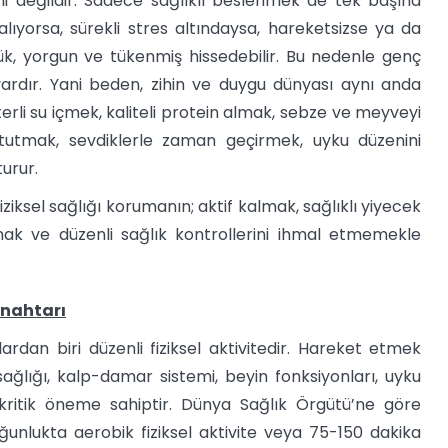
i değildir. Sadece sağlıklı beslenmek de tek başına
lıyorsa, sürekli stres altındaysa, hareketsizse ya da
ük, yorgun ve tükenmiş hissedebilir. Bu nedenle genç
ardır. Yani beden, zihin ve duygu dünyası aynı anda
rli su içmek, kaliteli protein almak, sebze ve meyveyi
f tutmak, sevdiklerle zaman geçirmek, uyku düzenini
urur.
iziksel sağlığı korumanın; aktif kalmak, sağlıklı yiyecek
mak ve düzenli sağlık kontrollerini ihmal etmemekle
Anahtarı
ardan biri düzenli fiziksel aktivitedir. Hareket etmek
sağlığı, kalp-damar sistemi, beyin fonksiyonları, uyku
e kritik öneme sahiptir. Dünya Sağlık Örgütü’ne göre
unlukta aerobik fiziksel aktivite veya 75-150 dakika