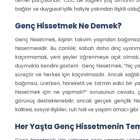
temel parçalarıdır. CDC de sağlıklı yaş almanın besl
bağlar ve duygusal iyilik haliyle yakından ilişkili old
Genç Hissetmek Ne Demek?
Genç hissetmek, kişinin takvim yaşından bağımsız 
hissetmesidir. Bu canlılık; sabah daha dinç uya
kaçınmamak, yeni şeyler öğrenmeye açık olmak,
duymakla kendini gösterir. Genç hissetmek, “hiç 
süreçtir ve herkes için kaçınılmazdır. Ancak sağlı
bağımsız, üretken, hareketli ve tatmin edici bir 
hissetmek için ne yapmalı?” sorusunun cevabı, 
görünüş desteklenebilir; ancak gerçek gençlik his
kalitesi, sosyal ilişkiler, ruh hali ve yaşam amacı gi
Her Yaşta Genç Hissetmenin Teme