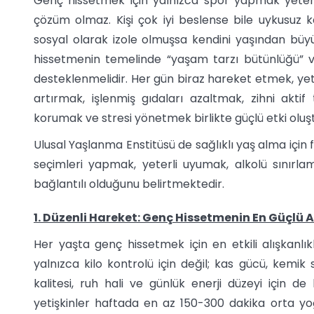
Genç hissetmek için yalnızca spor yapmak yeterl
çözüm olmaz. Kişi çok iyi beslense bile uykusuz ka
sosyal olarak izole olmuşsa kendini yaşından büy
hissetmenin temelinde “yaşam tarzı bütünlüğü” v
desteklenmelidir. Her gün biraz hareket etmek, yete
artırmak, işlenmiş gıdaları azaltmak, zihni akti
korumak ve stresi yönetmek birlikte güçlü etki oluşt
Ulusal Yaşlanma Enstitüsü de sağlıklı yaş alma için f
seçimleri yapmak, yeterli uyumak, alkolü sınırla
bağlantılı olduğunu belirtmektedir.
1. Düzenli Hareket: Genç Hissetmenin En Güçlü 
Her yaşta genç hissetmek için en etkili alışkanlıkl
yalnızca kilo kontrolü için değil; kas gücü, kemik 
kalitesi, ruh hali ve günlük enerji düzeyi için d
yetişkinler haftada en az 150-300 dakika orta yoğ