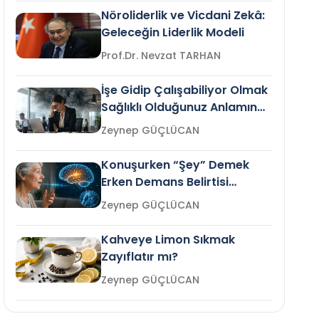
Nöroliderlik ve Vicdani Zekâ:
Geleceğin Liderlik Modeli
Prof.Dr. Nevzat TARHAN
İşe Gidip Çalışabiliyor Olmak
Sağlıklı Olduğunuz Anlamına
Gelir mi?
Zeynep GÜÇLÜCAN
Konuşurken “Şey” Demek
Erken Demans Belirtisi
Olabilir mi?
Zeynep GÜÇLÜCAN
Kahveye Limon Sıkmak
Zayıflatır mı?
Zeynep GÜÇLÜCAN