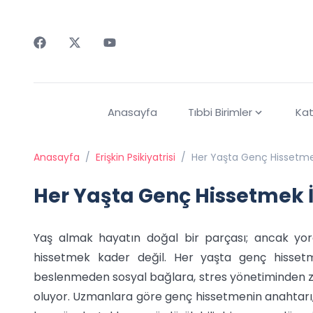
Faceebok
Twitter
Youtube
Anasayfa
Tıbbi Birimler
Kat
Anasayfa
/
Erişkin Psikiyatrisi
/
Her Yaşta Genç Hissetme
Her Yaşta Genç Hissetmek 
Yaş almak hayatın doğal bir parçası; ancak yorgu
hissetmek kader değil. Her yaşta genç hissetmek
beslenmeden sosyal bağlara, stres yönetiminden zihin
oluyor. Uzmanlara göre genç hissetmenin anahtarı, 