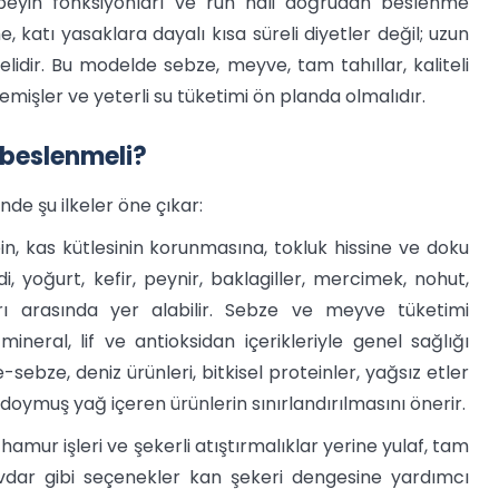
mi, beyin fonksiyonları ve ruh hali doğrudan beslenme
 katı yasaklara dayalı kısa süreli diyetler değil; uzun
lidir. Bu modelde sebze, meyve, tam tahıllar, kaliteli
yemişler ve yeterli su tüketimi ön planda olmalıdır.
 beslenmeli?
de şu ilkeler öne çıkar:
n, kas kütlesinin korunmasına, tokluk hissine ve doku
i, yoğurt, kefir, peynir, baklagiller, mercimek, nohut,
rı arasında yer alabilir. Sebze ve meyve tüketimi
ineral, lif ve antioksidan içerikleriyle genel sağlığı
sebze, deniz ürünleri, bitkisel proteinler, yağsız etler
 doymuş yağ içeren ürünlerin sınırlandırılmasını önerir.
hamur işleri ve şekerli atıştırmalıklar yerine yulaf, tam
vdar gibi seçenekler kan şekeri dengesine yardımcı