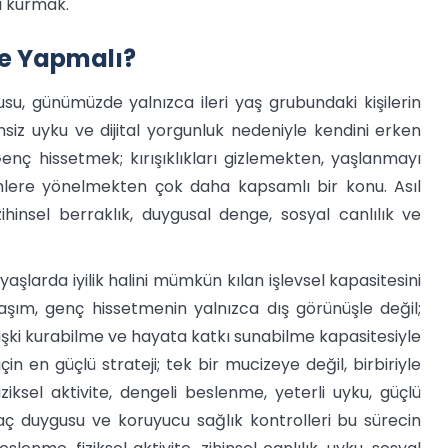
i kurmak.
Ne Yapmalı?
u, günümüzde yalnızca ileri yaş grubundaki kişilerin
nsiz uyku ve dijital yorgunluk nedeniyle kendini erken
ç hissetmek; kırışıklıkları gizlemekten, yaşlanmayı
ere yönelmekten çok daha kapsamlı bir konu. Asıl
zihinsel berraklık, duygusal denge, sosyal canlılık ve
 yaşlarda iyilik halini mümkün kılan işlevsel kapasitesini
aşım, genç hissetmenin yalnızca dış görünüşle değil;
işki kurabilme ve hayata katkı sunabilme kapasitesiyle
in en güçlü strateji; tek bir mucizeye değil, birbiriyle
fiziksel aktivite, dengeli beslenme, yeterli uyku, güçlü
amaç duygusu ve koruyucu sağlık kontrolleri bu sürecin