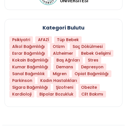
Kategori Bulutu
Psikiyatri
AFAZİ
Tüp Bebek
Alkol Bağımlılığı
Otizm
Saç Dökülmesi
Esrar Bağımlılığı
Alzheimer
Bebek Gelişimi
Kokain Bağımlılığı
Baş Ağrıları
Stres
Kumar Bağımlılığı
Demans
Depresyon
Sanal Bağımlılık
Migren
Opiat Bağımlılığı
Parkinson
Kadın Hastalıkları
Sigara Bağımlılığı
Şizofreni
Obezite
Kardioloji
Bipolar Bozukluk
Cilt Bakımı