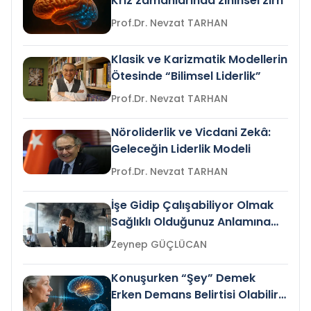
Kriz zamanlarında zihinsel zırh
Prof.Dr. Nevzat TARHAN
Klasik ve Karizmatik Modellerin
Ötesinde “Bilimsel Liderlik”
Prof.Dr. Nevzat TARHAN
Nöroliderlik ve Vicdani Zekâ:
Geleceğin Liderlik Modeli
Prof.Dr. Nevzat TARHAN
İşe Gidip Çalışabiliyor Olmak
Sağlıklı Olduğunuz Anlamına
Gelir mi?
Zeynep GÜÇLÜCAN
Konuşurken “Şey” Demek
Erken Demans Belirtisi Olabilir