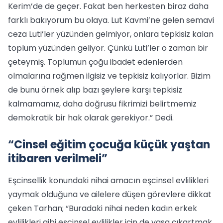
Kerim’de de geçer. Fakat ben herkesten biraz daha
farklı bakıyorum bu olaya. Lut Kavmi’ne gelen semavi
ceza Luti’ler yüzünden gelmiyor, onlara tepkisiz kalan
toplum yüzünden geliyor. Çünkü Luti’ler o zaman bir
çeteymiş. Toplumun çoğu ibadet edenlerden
olmalarına rağmen ilgisiz ve tepkisiz kalıyorlar. Bizim
de bunu örnek alıp bazı şeylere karşı tepkisiz
kalmamamız, daha doğrusu fikrimizi belirtmemiz
demokratik bir hak olarak gerekiyor.” Dedi.
“Cinsel eğitim çocuğa küçük yaştan
itibaren verilmeli”
Eşcinsellik konundaki nihai amacın eşcinsel evlilikleri
yaymak olduğuna ve ailelere düşen görevlere dikkat
çeken Tarhan; “Buradaki nihai neden kadın erkek
evlilikleri gibi eşcinsel evlilikler için de yasa çıkartmak.