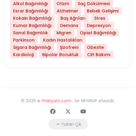
Alkol Bağımlılığı
Otizm
Saç Dökülmesi
Esrar Bağımlılığı
Alzheimer
Bebek Gelişimi
Kokain Bağımlılığı
Baş Ağrıları
Stres
Kumar Bağımlılığı
Demans
Depresyon
Sanal Bağımlılık
Migren
Opiat Bağımlılığı
Parkinson
Kadın Hastalıkları
Sigara Bağımlılığı
Şizofreni
Obezite
Kardioloji
Bipolar Bozukluk
Cilt Bakımı
©
2026
e-Psikiyatri.com
, bir NPGRUP sitesidir,
Faceebok
Twitter
Youtube
Yukarı Çık