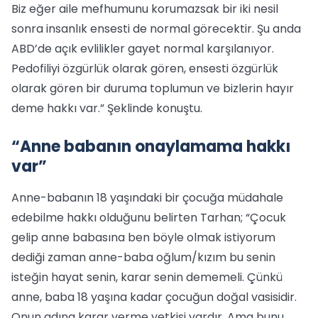
Biz eğer aile mefhumunu korumazsak bir iki nesil
sonra insanlık ensesti de normal görecektir. Şu anda
ABD’de açık evlilikler gayet normal karşılanıyor.
Pedofiliyi özgürlük olarak gören, ensesti özgürlük
olarak gören bir duruma toplumun ve bizlerin hayır
deme hakkı var.” Şeklinde konuştu.
“Anne babanın onaylamama hakkı
var”
Anne-babanın 18 yaşındaki bir çocuğa müdahale
edebilme hakkı olduğunu belirten Tarhan; “Çocuk
gelip anne babasına ben böyle olmak istiyorum
dediği zaman anne-baba oğlum/kızım bu senin
isteğin hayat senin, karar senin dememeli. Çünkü
anne, baba 18 yaşına kadar çocuğun doğal vasisidir.
Onun adına karar verme yetkisi vardır. Ama bunu